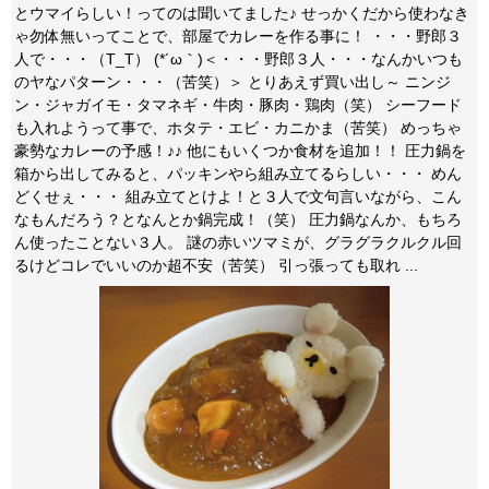
とウマイらしい！ってのは聞いてました♪ せっかくだから使わなき
ゃ勿体無いってことで、部屋でカレーを作る事に！ ・・・野郎３
人で・・・（T_T） (*´ω｀)＜・・・野郎３人・・・なんかいつも
のヤなパターン・・・（苦笑）＞ とりあえず買い出し～ ニンジ
ン・ジャガイモ・タマネギ・牛肉・豚肉・鶏肉（笑） シーフード
も入れようって事で、ホタテ・エビ・カニかま（苦笑） めっちゃ
豪勢なカレーの予感！♪♪ 他にもいくつか食材を追加！！ 圧力鍋を
箱から出してみると、パッキンやら組み立てるらしい・・・ めん
どくせぇ・・・ 組み立てとけよ！と３人で文句言いながら、こん
なもんだろう？となんとか鍋完成！（笑） 圧力鍋なんか、もちろ
ん使ったことない３人。 謎の赤いツマミが、グラグラクルクル回
るけどコレでいいのか超不安（苦笑） 引っ張っても取れ ...