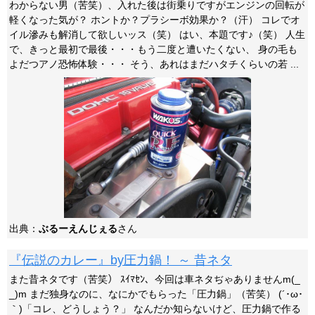
わからない男（苦笑）、入れた後は街乗りですがエンジンの回転が
軽くなった気が？ ホントか？プラシーボ効果か？（汗） コレでオ
イル滲みも解消して欲しいッス（笑） はい、本題です♪（笑） 人生
で、きっと最初で最後・・・もう二度と遭いたくない、 身の毛も
よだつアノ恐怖体験・・・ そう、あれはまだハタチくらいの若 ...
出典：
ぶるーえんじぇる
さん
『伝説のカレー』by圧力鍋！ ～ 昔ネタ
また昔ネタです（苦笑） ｽｲﾏｾﾝ、今回は車ネタぢゃありませんm(_
_)m まだ独身なのに、なにかでもらった「圧力鍋」（苦笑） (´･ω･
｀)「コレ、どうしょう？」 なんだか知らないけど、圧力鍋で作る