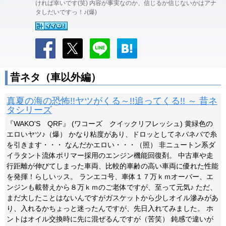
ければ幸いです(笑) 内容が事実なのか、信じるか信じないかはアナ
タしだいですっ！♪(爆)
昔ネタ（車以外編）
真夏の海の恐怖!!ヤツがくる～!!追ってくる!! ～ 昔ネ
タシリーズ
『WAKO'S QRF』 (ワコーズ クイックリフレッシュ) 黄緑色の
エロいヤツ♪（爆） かなり粘度があり、ドロッとしてネバネバで糸
を引きます・・・ なんだかエロい・・・（照） 非ニュートン系ダ
イラタント流体ポリマー採用のエンジン機能回復剤。 中古車や走
行距離が伸びてしまった車両、比較的車齢の高い車両に優れた性能
を発揮！らしいッス。 ランエコ号、車体１７万ｋｍオーバー、エ
ンジンも載替えから８万ｋｍのご老体ですが、至って元気♪ ただ、
まだ大したことはないんですがガスケットから少しオイル滲みがあ
り、入れるかちょっと迷ったんですが、先日入れてみました。 ホ
ントはオイル交換時に先に混ぜるんですが（苦笑） 鈍感で違いが