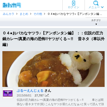
ログイン
メニュー
みんカラ
まとめ
その他
０４●おバカなヤツラ♪【アンポンタン編 ...
カテゴリ
▼
０４●おバカなヤツラ♪【アンポンタン編】 ：：伝説の圧力
鍋カレー/真夏の海の恐怖!!ヤツがくる～!! 昔ネタ（車以外
編）
ぶるーえんじぇる
さん
2015/06/01
27,787
伝説の圧力鍋カレー/真夏の海の恐怖!!ヤツがくる～!! 車とは関
係ない昔ネタです(笑) こんなヤツが居たんだなぁ♪と笑って読んで頂