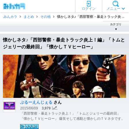
ログイン
メニュー
みんカラ
まとめ
その他
懐かしネタ♪「西部警察・暴走トラック炎 ...
カテゴリ
▼
懐かしネタ♪「西部警察・暴走トラック炎上！編」「トムと
ジェリーの最終回」「懐かしＴＶヒーロー」
ぶるーえんじぇる
さん
2015/06/09
3,979
「西部警察・暴走トラック炎上！」「トムとジェリーの最終回」
「懐かしＴＶヒーロー」 爆笑そして感動と懐かしのＴＶネタです。