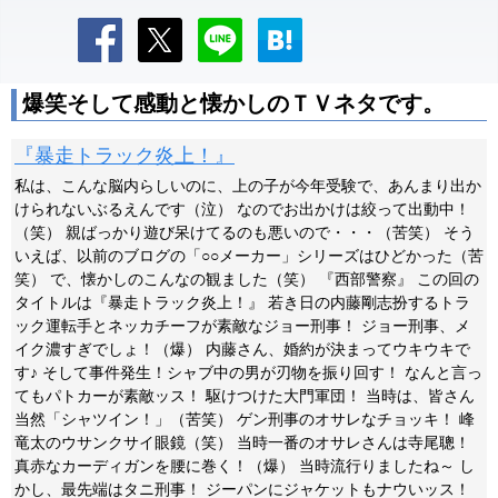
爆笑そして感動と懐かしのＴＶネタです。
『暴走トラック炎上！』
私は、こんな脳内らしいのに、上の子が今年受験で、あんまり出か
けられないぶるえんです（泣） なのでお出かけは絞って出動中！
（笑） 親ばっかり遊び呆けてるのも悪いので・・・（苦笑） そう
いえば、以前のブログの「○○メーカー」シリーズはひどかった（苦
笑） で、懐かしのこんなの観ました（笑） 『西部警察』 この回の
タイトルは『暴走トラック炎上！』 若き日の内藤剛志扮するトラ
ック運転手とネッカチーフが素敵なジョー刑事！ ジョー刑事、メ
イク濃すぎでしょ！（爆） 内藤さん、婚約が決まってウキウキで
す♪ そして事件発生！シャブ中の男が刃物を振り回す！ なんと言っ
てもパトカーが素敵ッス！ 駆けつけた大門軍団！ 当時は、皆さん
当然「シャツイン！」（苦笑） ゲン刑事のオサレなチョッキ！ 峰
竜太のウサンクサイ眼鏡（笑） 当時一番のオサレさんは寺尾聰！
真赤なカーディガンを腰に巻く！（爆） 当時流行りましたね～ し
かし、最先端はタニ刑事！ ジーパンにジャケットもナウいッス！