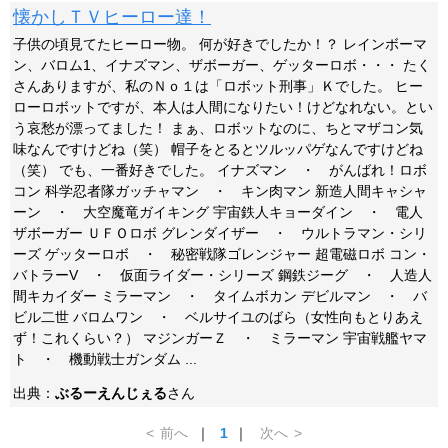
懐かしＴＶヒーロー達！
子供の頃見てたヒーロー物。 何が好きでしたか！？ レインボーマ
ン、バロム1、イナズマン、ザボーガー、ゲッターロボ・・・ たく
さんありますが、私のＮｏ１は「ロボット刑事」Ｋでした。 ヒー
ローロボットですが、本人は人間になりたい！けどなれない。とい
う哀愁が漂ってました！ まぁ、ロボットなのに、ちとマザコン気
味なんですけどね（笑） 帽子をとるとツルッパゲなんですけどね
（笑） でも、一番好きでした。 イナズマン ・ がんばれ！ロボ
コン 科学忍者隊ガッチャマン ・ キン肉マン 新造人間キャシャ
ーン ・ 大空魔竜ガイキング 宇宙鉄人キョーダイン ・ 電人
ザボーガー ＵＦＯロボ グレンダイザー ・ ウルトラマン・シリ
ーズ ゲッターロボ ・ 秘密戦隊ゴレンジャー 超電磁ロボ コン・
バトラーV ・ 仮面ライダー・シリーズ 鋼鉄ジーグ ・ 人造人
間キカイダー ミラーマン ・ タイムボカン デビルマン ・ バ
ビル二世 バロムワン ・ ベルサイユのばら（女性向もとりあえ
ず！これくらい？） マジンガーＺ ・ ミラーマン 宇宙戦艦ヤマ
ト ・ 機動戦士ガンダム ...
出典：
ぶるーえんじぇる
さん
<
前へ
｜
1
｜
次へ
>