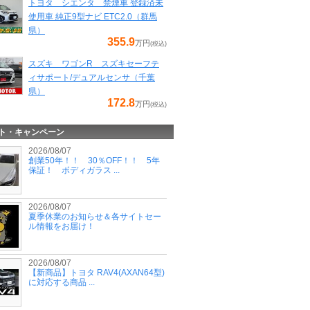
トヨタ シエンタ 禁煙車 登録済未
使用車 純正9型ナビ ETC2.0（群馬
県）
355.9
万円
(税込)
スズキ ワゴンR スズキセーフテ
ィサポート/デュアルセンサ（千葉
県）
172.8
万円
(税込)
ト・キャンペーン
2026/08/07
創業50年！！ 30％OFF！！ 5年
保証！ ボディガラス ...
2026/08/07
夏季休業のお知らせ＆各サイトセー
ル情報をお届け！
2026/08/07
【新商品】トヨタ RAV4(AXAN64型)
に対応する商品 ...