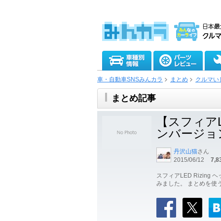
車・自動車SNSみんカラ
まとめ
クルマい
まとめ記事
【スフィアLE
ンバージョ
丹沢山猫
さん
2015/06/12
7,8
スフィアLED Rizi
みました。 まとめを使