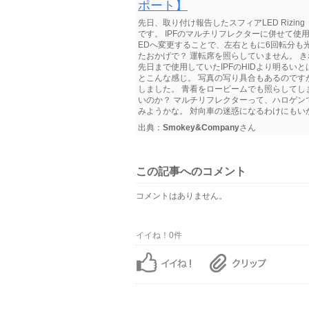
ポート】
先日、取り付け報告したスフィアLED Rizi
です。 IPFのマルチリフレクターに併せて
EDへ変更することで、左右ともに6回転分も
たおかげで？ 運転席を照らしていません。 
先日まで使用していたIPFのHIDより明るい
とこんな感じ。 写真の写り具合もあるのです
しました。 青看をロービームでも照らしてし
いのか？ マルチリフレクターって、ハロゲ
みようかな。 対向車の迷惑になるわけにもいかな
出典：
Smokey&Company
さん
この記事へのコメント
コメントはありません。
イイね！0件