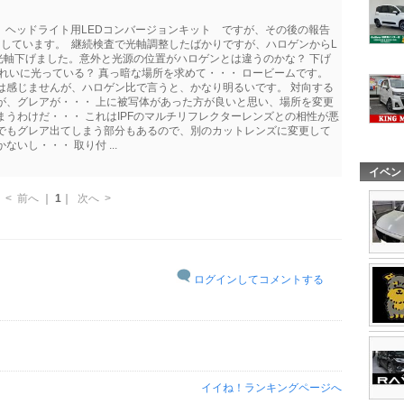
ng ヘッドライト用LEDコンバージョンキット ですが、その後の報告
使用しています。 継続検査で光軸調整したばかりですが、ハロゲンからL
光軸下げました。意外と光源の位置がハロゲンとは違うのかな？ 下げ
きれいに光っている？ 真っ暗な場所を求めて・・・ ロービームです。
とは感じませんが、ハロゲン比で言うと、かなり明るいです。 対向する
が、グレアが・・・ 上に被写体があった方が良いと思い、場所を変更
まうわけだ・・・ これはIPFのマルチリフレクターレンズとの相性が悪
ンでもグレア出てしまう部分もあるので、別のカットレンズに変更して
いし・・・ 取り付 ...
イベン
<
前へ
｜
1
｜
次へ
>
ログインしてコメントする
イイね！ランキングページへ