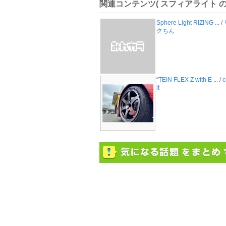
関連コンテンツ
( スフィアライト 
Sphere Light RIZING ...
/
クちん
“TEIN FLEX Z with E ...
/
c
it