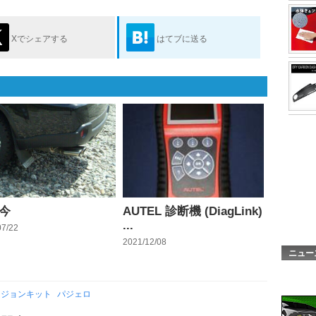
Xでシェアする
はてブに送る
今
AUTEL 診断機 (DiagLink)
...
07/22
2021/12/08
ニュー
ージョンキット
パジェロ