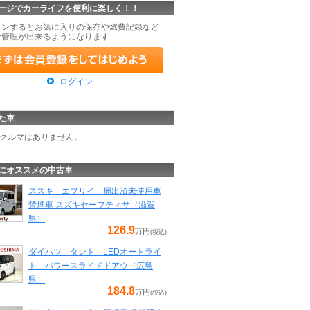
ージでカーライフを便利に楽しく！！
インするとお気に入りの保存や燃費記録など
な管理が出来るようになります
ログイン
た車
クルマはありません。
にオススメの中古車
スズキ エブリイ 届出済未使用車
禁煙車 スズキセーフティサ（滋賀
県）
126.9
万円
(税込)
ダイハツ タント LEDオートライ
ト パワースライドドアウ（広島
県）
184.8
万円
(税込)