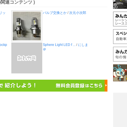
の関連コンテンツ )
リッ
バルブ交換とか
/
次元小次郎
ockp
Sphere Light LED f ...
/
にしま
＠