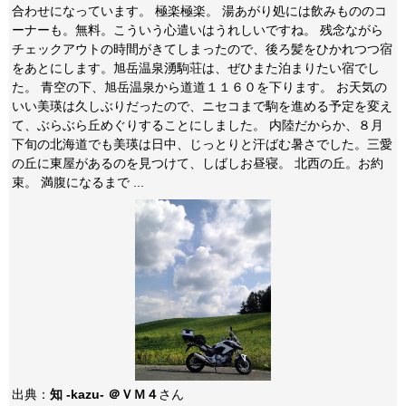
合わせになっています。 極楽極楽。 湯あがり処には飲みもののコ
ーナーも。無料。こういう心遣いはうれしいですね。 残念ながら
チェックアウトの時間がきてしまったので、後ろ髪をひかれつつ宿
をあとにします。旭岳温泉湧駒荘は、ぜひまた泊まりたい宿でし
た。 青空の下、旭岳温泉から道道１１６０を下ります。 お天気の
いい美瑛は久しぶりだったので、ニセコまで駒を進める予定を変え
て、ぶらぶら丘めぐりすることにしました。 内陸だからか、８月
下旬の北海道でも美瑛は日中、じっとりと汗ばむ暑さでした。三愛
の丘に東屋があるのを見つけて、しばしお昼寝。 北西の丘。お約
束。 満腹になるまで ...
出典：
知 -kazu- ＠ＶＭ４
さん