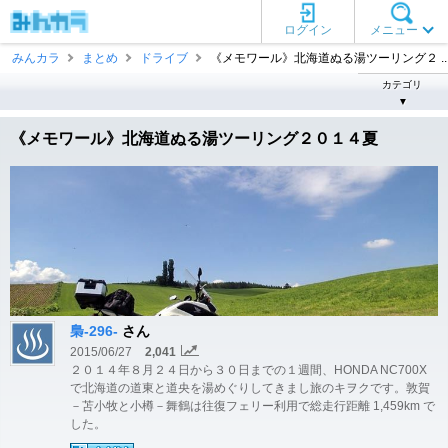
ログイン
メニュー
みんカラ
まとめ
ドライブ
《メモワール》北海道ぬる湯ツーリング２ ..
カテゴリ
▼
《メモワール》北海道ぬる湯ツーリング２０１４夏
梟-296-
さん
2015/06/27
2,041
２０１４年８月２４日から３０日までの１週間、HONDA NC700X
で北海道の道東と道央を湯めぐりしてきまし旅のキヲクです。敦賀
－苫小牧と小樽－舞鶴は往復フェリー利用で総走行距離 1,459km で
した。