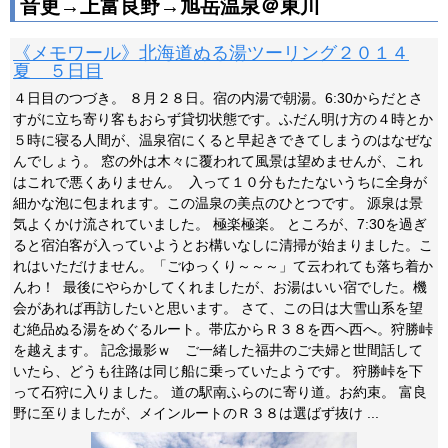
音更→上富良野→旭岳温泉＠東川
《メモワール》北海道ぬる湯ツーリング２０１４
夏 ５日目
４日目のつづき。 ８月２８日。宿の内湯で朝湯。6:30からだとさ
すがに立ち寄り客もおらず貸切状態です。ふだん明け方の４時とか
５時に寝る人間が、温泉宿にくると早起きできてしまうのはなぜな
んでしょう。 窓の外は木々に覆われて風景は望めませんが、これ
はこれで悪くありません。 入って１０分もたたないうちに全身が
細かな泡に包まれます。この温泉の美点のひとつです。 源泉は景
気よくかけ流されていました。 極楽極楽。 ところが、7:30を過ぎ
ると宿泊客が入っていようとお構いなしに清掃が始まりました。こ
れはいただけません。「ごゆっくり～～～」て云われても落ち着か
んわ！ 最後にやらかしてくれましたが、お湯はいい宿でした。機
会があれば再訪したいと思います。 さて、この日は大雪山系を望
む絶品ぬる湯をめぐるルート。帯広からＲ３８を西へ西へ。狩勝峠
を越えます。 記念撮影ｗ ご一緒した福井のご夫婦と世間話して
いたら、どうも往路は同じ船に乗っていたようです。 狩勝峠を下
って石狩に入りました。 道の駅南ふらのに寄り道。お約束。 富良
野に至りましたが、メインルートのＲ３８は選ばず抜け ...