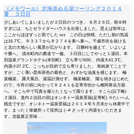
《メモワール》北海道ぬる湯ツーリング２０１４
夏 ３日目
少しあいてしまいましたが２日目のつづき。 ８月２６日。朝８時
すぎには、ちとせライダーハウスを出発しました。思えば前年は、
ここからほぼずっと雨でした orz この日は快晴。ただし朝の気温
は16.7℃。 Ｒ３３７からＲ２７４を東へ東へ。千歳市街を抜ける
と北の大地らしい風景が広がります。 日勝峠を越えて、いよいよ
十勝へ。 清水町内の農道で一服。 ３日目にしてやっと１湯目。本
別温泉グランドホテル(本別町) 立ち寄り\500。 内湯大41.3℃。
内湯小37.2℃。こっちが目的で立ち寄りました。 単純泉てことで
すが、ごく薄い昆布茶色の着色と、わずかな油臭を感じます。 極
楽極楽。 露天風呂。湯温計測せず。 極楽極楽。 陽も傾きはじめた
ので、今宵の宿に向かってＲ２４１を足寄市街から雌阿寒岳方面
へ。 そこら中で写真を撮りたくなって困ります。 そこら(以下略)
２湯目。道内２泊目の宿はオンネトー温泉景福(足寄町) ※たいへん
残念ですが、オンネトー温泉景福は２０１４年５月末から休業中で
す。まったく保健所って役所は (--# さっそく内湯をいただきま
す。含硫黄正苦味 ...