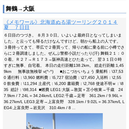
舞鶴→大阪
《メモワール》北海道ぬる湯ツーリング２０１４
夏 ７日目
６日目のつづき。 ８月３０日。いよいよ最終日となってしまいま
した。と云っても帰るだけなんですけど。朝から船上の人です。
３冊持ってきて、帯広で２冊買って、帰りの船に乗る前に小樽でさ
らに２冊調達しました。ぜんぶ警察小説だったり(汗) 舞鶴２１：０
０着。Ｒ２７→Ｒ１７３→阪神高速とひた走って。 翌３１日０時
すぎに無事、自宅着。 本日の走行距離138.2km。 総走行距離:1,45
9km 無事故無検挙 v(^-^) ■おこづかいちょう 乗船料：\37,53
0 通行料：\3,960 燃料費：\5,727 宿泊費：\27,450 入浴料：\2,55
0 飲食費：\11,294 土産代：\6,200 書籍費：\2,768 使途不明ｗ：\8
35 総計：\98,314 ■燃費 LEG1:大阪→敦賀＋苫小牧東→千歳 24
7.9km / 7.24L = 34.24km/L LEG2:千歳→足寄 361.2km / 9.96L =
36.27km/L LEG3:足寄→上富良野 328.1km / 9.02L = 36.37km/L L
EG4:上富良野→岩見沢 310.4km / 8 ...