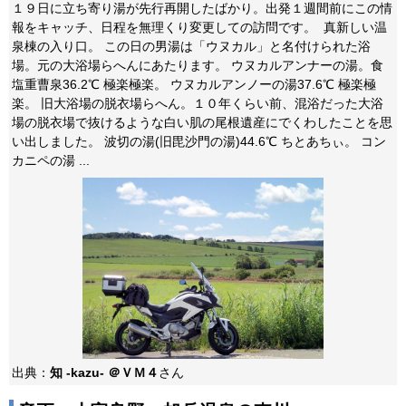
１９日に立ち寄り湯が先行再開したばかり。出発１週間前にこの情
報をキャッチ、日程を無理くり変更しての訪問です。 真新しい温
泉棟の入り口。 この日の男湯は「ウヌカル」と名付けられた浴
場。元の大浴場らへんにあたります。 ウヌカルアンナーの湯。食
塩重曹泉36.2℃ 極楽極楽。 ウヌカルアンノーの湯37.6℃ 極楽極
楽。 旧大浴場の脱衣場らへん。１０年くらい前、混浴だった大浴
場の脱衣場で抜けるような白い肌の尾根遺産にでくわしたことを思
い出しました。 波切の湯(旧毘沙門の湯)44.6℃ ちとあちぃ。 コン
カニペの湯 ...
出典：
知 -kazu- ＠ＶＭ４
さん