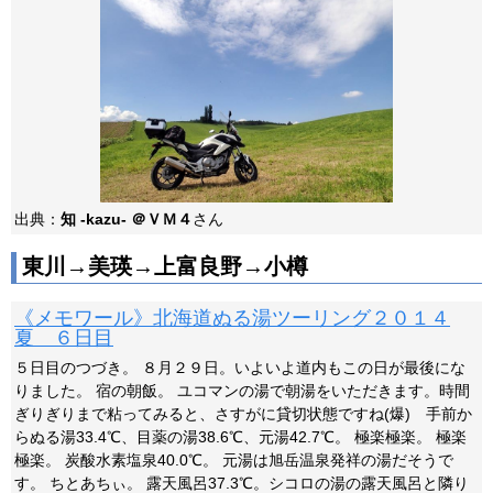
出典：
知 -kazu- ＠ＶＭ４
さん
東川→美瑛→上富良野→小樽
《メモワール》北海道ぬる湯ツーリング２０１４
夏 ６日目
５日目のつづき。 ８月２９日。いよいよ道内もこの日が最後にな
りました。 宿の朝飯。 ユコマンの湯で朝湯をいただきます。時間
ぎりぎりまで粘ってみると、さすがに貸切状態ですね(爆) 手前か
らぬる湯33.4℃、目薬の湯38.6℃、元湯42.7℃。 極楽極楽。 極楽
極楽。 炭酸水素塩泉40.0℃。 元湯は旭岳温泉発祥の湯だそうで
す。 ちとあちぃ。 露天風呂37.3℃。シコロの湯の露天風呂と隣り