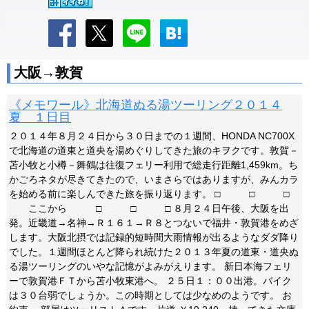
大阪→敦賀
《メモワール》北海道ぬる湯ツーリング２０１４
夏 １日目
２０１４年８月２４日から３０日までの１週間、HONDA NC700X
で北海道の道東と道央を湯めぐりしてきた旅のキヲクです。敦賀－
苫小牧と小樽－舞鶴は往復フェリー利用で総走行距離1,459km。ち
かごろネタが尽きてきたので、いまさらではありますが、みんカラ
を始める前に楽しんできた旅を振り返ります。 □ □ □
ここから □ □ □ ８月２４日午後、大阪を出
発。近畿道→名神→Ｒ１６１→Ｒ８とつないで福井・敦賀港をめざ
します。大阪北摂では記録的短時間大雨情報が出るようなダダ降り
でした。１週間ほとんど降られ続けた２０１３年夏の道東・道央ぬ
る湯ツーリングのいやな記憶がよみがえります。 新日本海フェリ
ーで敦賀港ＦＴから苫小牧東港へ。 ２５日１：００出港。バイク
は３０台弱でしょうか。この時期としては少なめのようです。 お