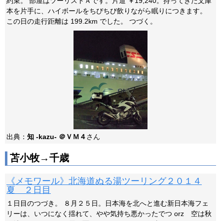
約束。 部屋はツーリストＡです。片道 ￥19,240。持ってきた文庫
本を片手に、ハイボールをちびちび飲りながら眠りにつきます。
この日の走行距離は 199.2km でした。 つづく。
出典：
知 -kazu- ＠ＶＭ４
さん
苫小牧→千歳
《メモワール》北海道ぬる湯ツーリング２０１４
夏 ２日目
１日目のつづき。 ８月２５日。日本海を北へと進む新日本海フェ
リーは、いつになく揺れて、やや気持ち悪かったでつ orz 空は秋