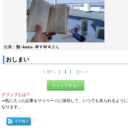
出典：
知 -kazu- ＠ＶＭ４
さん
おしまい
<
前へ
｜
1
｜
次へ
>
クリップとは？
⇒気に入った記事をマイページに保存して、いつでも見られるように
なります。
イイね！