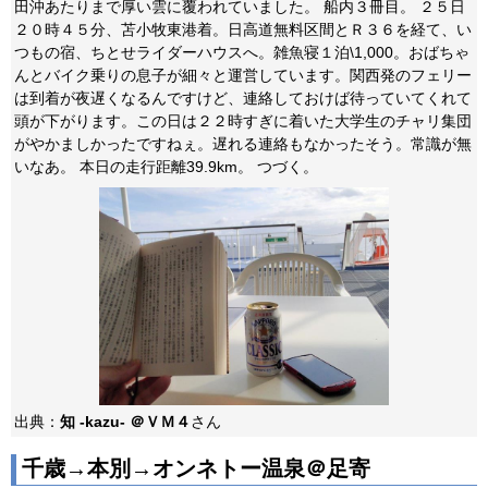
田沖あたりまで厚い雲に覆われていました。 船内３冊目。 ２５日
２０時４５分、苫小牧東港着。日高道無料区間とＲ３６を経て、い
つもの宿、ちとせライダーハウスへ。雑魚寝１泊\1,000。おばちゃ
んとバイク乗りの息子が細々と運営しています。関西発のフェリー
は到着が夜遅くなるんですけど、連絡しておけば待っていてくれて
頭が下がります。この日は２２時すぎに着いた大学生のチャリ集団
がやかましかったですねぇ。遅れる連絡もなかったそう。常識が無
いなあ。 本日の走行距離39.9km。 つづく。
出典：
知 -kazu- ＠ＶＭ４
さん
千歳→本別→オンネトー温泉＠足寄