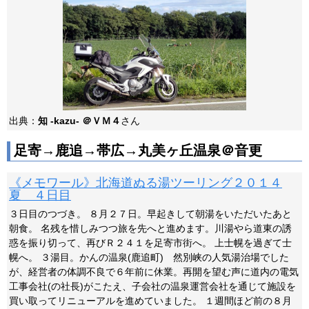
出典：
知 -kazu- ＠ＶＭ４
さん
足寄→鹿追→帯広→丸美ヶ丘温泉＠音更
《メモワール》北海道ぬる湯ツーリング２０１４
夏 ４日目
３日目のつづき。 ８月２７日。早起きして朝湯をいただいたあと
朝食。 名残を惜しみつつ旅を先へと進めます。川湯やら道東の誘
惑を振り切って、再びＲ２４１を足寄市街へ。 上士幌を過ぎて士
幌へ。 ３湯目。かんの温泉(鹿追町) 然別峡の人気湯治場でした
が、経営者の体調不良で６年前に休業。再開を望む声に道内の電気
工事会社(の社長)がこたえ、子会社の温泉運営会社を通じて施設を
買い取ってリニューアルを進めていました。 １週間ほど前の８月