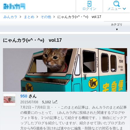
ログイン
メニュー
みんカラ
まとめ
その他
にゃんカラ(=^・^=) vol.17
カテゴリ
▼
にゃんカラ(=^・^=) vol.17
950
さん
2015/07/08
5,102
7月2日～7月8日 注・・・このまとめ記事は、みんカラのまとめ記事
の概要にのっとって、（みんカラ内に投稿された関連するブログや
フォト等を、1つの記事として紹介する機能です。）独自にピックア
ップしたブログを紹介していますが、紹介させて頂いたブログ主の
方からNG連絡を頂ければ速やかに編集・削除などの対応を致しま