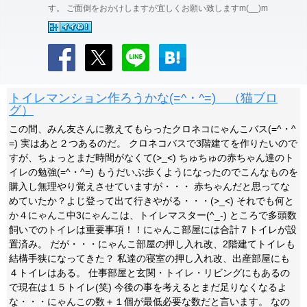
す。 ご面倒をおかけしますが宜しくお願い致しますm(__)m
トイレマンション作ろうかな(=^・^=) （猫ブロ
グ）
この間、みん友さんに教えてもらったクロネコにゃんこバス(=^・^
=) 実はあと２つあるのだ。 クロネコバスで3階建てを作りたいので
すが、ちょっとまだ時間がなくて(>_<) ちゅちゅの赤ちゃん達のト
イレの勉強(=^・^=) もうだいぶ歩くようになったのでこんなものを
購入し無理やり覚えさせていますが・・・ 赤ちゃんだと思ってな
めていたか？よじ登って出て行きやがる・・・(>_<) それでも何と
か４にゃんこ中3にゃんこは、トイレマスター(^_-) ところで多頭数
飼いでのトイレは重要事項！！にゃんこ部屋には合計７トイレが設
置済み。 だが・・・にゃんこ部屋の押し入れ改、2階建てトイレも
結構手狭になってきた？ 私達の寝室の押し入れ改、出産部屋にも
４トイレはある。 仕事部屋と玄関・トイレ・リビングにもあるの
で現在は１５トイレ(笑) 今後の事を考えるとまだ足りなくなるよ
な・・・にゃんこの数＋１個が最低必要な数だと言います。 なの