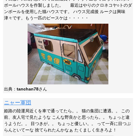
ボールハウスを作製しました。 最近はやりのクロネコヤ○トのダ
ンボールを使用した猫ハウスです。 ハウス完成後 ルークは興味
津々です。もう一匹のピースケは・・・・・
出典：
tanchan78
さん
ニャー軍団
姫路の陸運局近くを車で通ってたら。。 猫の集団に遭遇。。 この
前、友人宅で見たような こんな野良かと思ったら。。 ちょっと違
うようだ。。 目つきが。。 ちょっと優しい。。 って一斉に目つぶ
らんといてーな 捨てられたんかなぁ たくましく生きろよ！