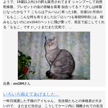
ようで、18歳以上向けの餌も販売されてます シャンプーして自然
乾燥後、プレゼントの金の首輪を装着 似合ってる？？少しは綺麗
になったかな？？ こちらはアルバムに有った1枚、生後1か月頃の
「ももこ」こんな時も有りました(≧▽≦) いつも毎朝5時頃には、頼
みもしないのにzrx164のベットに飛び乗って、前足で起こしてくれ
る「ももこ」です (~_~;) まだまだ元気で、 ...
出典：
zrx164
さん
いろいろ揃えてあげました。
一昨日保護した子猫のアイちゃん。 先住猫たちとの体格差が大き
いので、 まだまだ当分は、こうしてケージ内に 隔離されての生活