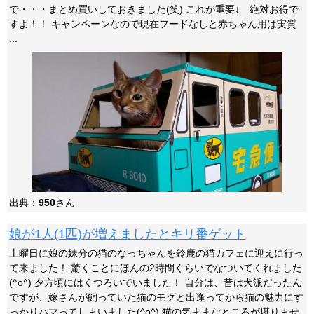
で・・・まとめ買いしておきました(笑) これが重要↓ 絶対お得で
すよ！！ キャンペーンなので現在フードなしと赤ちゃん用は実質
...
出典：
950
さん
娘が1人(1匹)が増えましたとキリ番ゲット
土曜日に娘の妹分の猫のなっちゃんを鈴鹿の猫カフェに迎えに行っ
て来ました！ 驚くことにほんの2時間ぐらいでなついてくれました
(^o^) 夕方頃にはくつろいでいました！ 自分は、昔は犬派だったん
ですが、嫁さんが飼っていた猫のモグと出逢ってから猫の魅力にす
っかりハマってしまいました(^o^) 猫の気ままなところが堪りませ