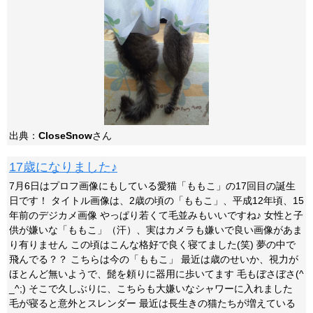
出典：
CloseSnow
さん
17歳になりました♪
7月6日はプロフ画像にもしている愛猫「ももこ」の17回目の誕生
日です！ タイトル画像は、2歳の頃の「ももこ」、平成12年頃、15
年前のデジカメ画像 やっぱり若くて毛並みもいいですね♪ 女性と子
供が嫌いな「ももこ」（汗）、実はカメラも嫌いで良い画像があま
り有りません この頃はこんな格好で良く寝てました(笑) 夢の中で
飛んでる？？ こちらは今の「ももこ」 最近は歳のせいか、視力が
ほとんど無いようで、髭を頼りに器用に歩いてます 毛もぼさぼさ(^
_^;) そこで久しぶりに、こちらも大嫌いなシャワーに入れました
毛が寝ると意外とスレンダー 最近は長生きの猫たちが増えている