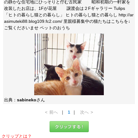
の静かな住宅地にひっそりと佇む古民家 昭和初期の一軒家を
改装したお店は、1Fが花屋 譲渡会は２Fギャラリー Tulips
「ヒトの暮らし猫との暮らし」 ヒトの暮らし猫との暮らし http://ar
asimuteki88.blog109.fc2.com/ 里親様募集中の猫たちはこちらを↓
ご覧くださいませ ペットのおうち
出典：
sabineko
さん
<
前へ
｜
1
｜
次へ
>
クリップとは？