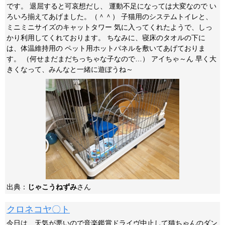
です。 退屈すると可哀想だし、 運動不足になっては大変なので い
ろいろ揃えてあげました。（＾＾） 子猫用のシステムトイレと、
ミニミニサイズのキャットタワー 気に入ってくれたようで、しっ
かり利用してくれております。 ちなみに、寝床のタオルの下に
は、体温維持用の ペット用ホットパネルを敷いてあげておりま
す。 （何せまだまだちっちゃな子なので…） アイちゃ～ん 早く大
きくなって、みんなと一緒に遊ぼうね～
出典：
じゃこうねずみ
さん
クロネコヤ〇ト
今日は、天気が悪いので音楽鑑賞ドライヴ中止して猫ちゃんのダン