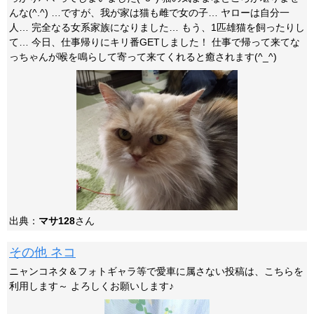
んな(^.^) …ですが、我が家は猫も雌で女の子… ヤローは自分一
人… 完全なる女系家族になりました… もう、1匹雄猫を飼ったりし
て… 今日、仕事帰りにキリ番GETしました！ 仕事で帰って来てな
っちゃんが喉を鳴らして寄って来てくれると癒されます(^_^)
出典：
マサ128
さん
その他 ネコ
ニャンコネタ＆フォトギャラ等で愛車に属さない投稿は、こちらを
利用します～ よろしくお願いします♪