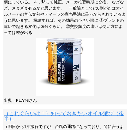
柄にしている。 ４．黙って純正、メーカ推奨時期に交換。 などな
ど、さまざま有るかと思います。 一般論としては8割がたはオイ
ルメーカの宣伝文句やディーラの商売手法に乗っからされているよ
うに思います。 極論すれば、その効果の小さい順に ①ブランドの
違いで起きる変化は気分ぐらい。 ②交換頻度の違いは使い方によ
っては差が出る。 ...
出典：
FLAT6
さん
（これぐらいは！）知っておきたいオイル選び（後
半）
（明日から1泊旅行ですが、台風の通路になっており、間に合うよ