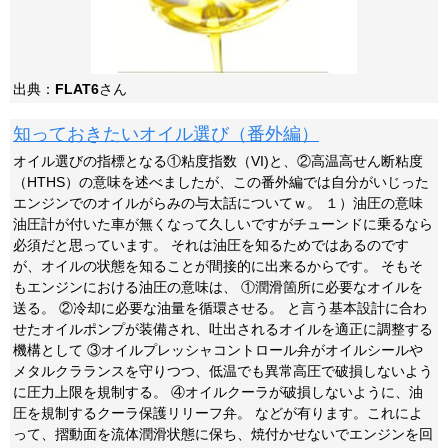
出典：
FLAT6
さん
知っておきたいオイル選び（番外編）
オイル選びの指標となる①粘度指数（VI)と、②高温高せん断粘度
（HTHS）の意味を述べましたが、この番外編では自分がいじった
エンジンでのオイルがらみの与太話についてｗ。 １）油圧の意味
油圧計が付いた車が無くなって久しいですがチューンドに乗るなら
必須だと思っています。 それは油圧を知るためではあるのです
が、オイルの状態を知ることが間接的に出来るからです。 そもそ
もエンジンにおける油圧の意味は、 ①潤滑箇所に必要なオイルを
送る。 ②冷却に必要な油量を循環させる。 と言う基本設計に合わ
せたオイルポンプが装備され、吐出されるオイルを適正に調整する
機構として ③オイルプレッシャコントロール弁がオイルシールや
メタルクラランスを守りつつ、低温でも異常高圧で破損しないよう
に圧力上限を規制する。 ④オイルクーラが破損しないように、油
圧を規制するクーラ保護リリーフ弁。 などが有ります。これによ
って、摺動面を流体潤滑状態に保ち、焼付かせないでエンジンを回