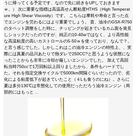
うに帰ってくる予定です、なので先に続きをUPしておきます
ｗ。） 次に重要な指標は高温高せん断粘度HTHS（High Temperat
ure High Shear Viscosity）です。 こちらは摩耗や寿命と言った点
でエンジンを労わるにはより重要でしょう。 昔、油冷のGSX-R750
のタペット調整をした時に、チッピングが起きているカム面を発見
しショックだったのですが、純正の10-40wではなく、より高性能
な高温粘度の高いカストロールの5-50ｗを使っており、なんで？。
と言う感じでした。しかしこれはこの油冷エンジンの特性上、、実
際には真夏の品川あたりで熱ダレで250CC?と思うような状態にな
ったことからも非常に冷却が厳しいエンジンでした。 加えて高回
転当時750ccで1万回転以上回りましたから、条件もハードでし
た。それを指定交換サイクルで5000km間隔ぐらいだったので、劣
化による粘度低下が起きていたこと（４Lも食うのにね）。さらに
夏は多分130℃は常態化しての使用だっただろう油冷エンジン（局
部的にはもっと ...