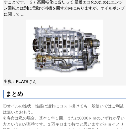
すことです。 ２）高回転化に当たって 最近エコ化のためにエンジ
ン回転とは別に電動で補機を回す方向にありますが、オイルポンプ
に関して ...
出典：
FLAT6
さん
まとめ
①オイルの性状、性能は過剰にコスト掛けても一般使いではご利益
は無いとおもう。
②寿命は私の場合、基本１年１回、または6000ｋｍのいずれか早い
方というのが基準です。１万キロまで持つと思いますがチョイノリ