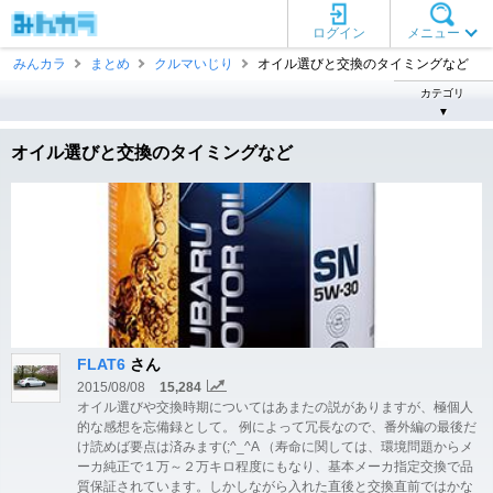
ログイン
メニュー
みんカラ
まとめ
クルマいじり
オイル選びと交換のタイミングなど
カテゴリ
▼
オイル選びと交換のタイミングなど
FLAT6
さん
2015/08/08
15,284
オイル選びや交換時期についてはあまたの説がありますが、極個人
的な感想を忘備録として。 例によって冗長なので、番外編の最後だ
け読めば要点は済みます(;^_^A （寿命に関しては、環境問題からメ
ーカ純正で１万～２万キロ程度にもなり、基本メーカ指定交換で品
質保証されています。しかしながら入れた直後と交換直前ではかな