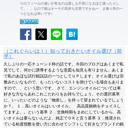
りのフィールの違いが有るのは誰しも不安になるほど違ったりし
て、、。なので後はオーナの気持ち次第ですかねー、ま拠り所の一
つとなれば幸いです）
（これぐらいは！）知っておきたいオイル選び（前
半）
久しぶりの一応チューンド枠の話です。今回のブログはあくまで私
見でして、何かに誘導するような意図も知見も有りません。あくま
で私のあほな試行錯誤話の一つとしてＵＰします。オイル選びは宗
教みたいなもので、もったいないコストを掛けている場合もありま
すので、、という思いです。 さて、エンジンオイルについては車
好きな方ならあれこれこだわりをお持ちでしょう。その選択基準
に、いったいどのような「物差し」を持って望まれているでしょう
か？。 １．高いオイルはいいオイル。 高品質銘柄をチョイスし
てますよ。。という基準 ２．交換時期をまめにしているから、高
いオイルは要らないんだよ、純正でＯＫと言う基準 ３．推奨され
ている粘度指数を使い方に合わせてシフトして好きなブランドの銘