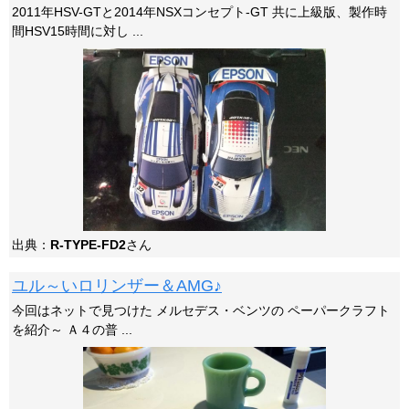
2011年HSV-GTと2014年NSXコンセプト-GT 共に上級版、製作時
間HSV15時間に対し ...
出典：
R-TYPE-FD2
さん
ユル～いロリンザー＆AMG♪
今回はネットで見つけた メルセデス・ベンツの ペーパークラフト
を紹介～ Ａ４の普 ...