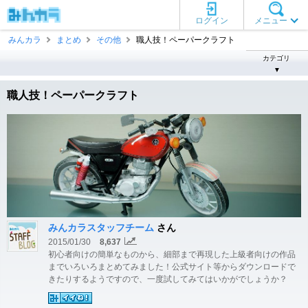
ログイン
メニュー
みんカラ
まとめ
その他
職人技！ペーパークラフト
カテゴリ
▼
職人技！ペーパークラフト
みんカラスタッフチーム
さん
2015/01/30
8,637
初心者向けの簡単なものから、細部まで再現した上級者向けの作品
までいろいろまとめてみました！公式サイト等からダウンロードで
きたりするようですので、一度試してみてはいかがでしょうか？