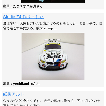
出典：
たま１才２か月
さん
Studie Z4 作りました
夏は暑い、天気もアレだし出かけるのもちょっと…と言う事で、自
宅で過ごす事に決め、以前 af imp ...
出典：
yoshikuni_s
さん
紙製アルト
久々のペパクラネタです。 去年の暮れに作って、アップしたのを
忘れてましたw みん友の ...