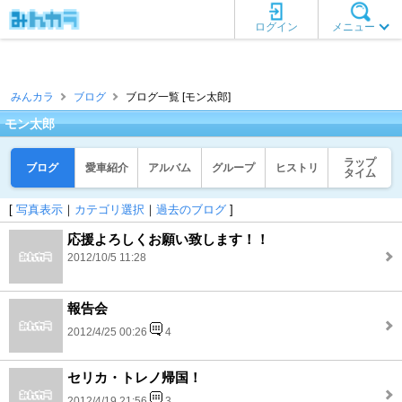
ログイン
メニュー
みんカラ
ブログ
ブログ一覧 [モン太郎]
モン太郎
ラップ
ブログ
愛車紹介
アルバム
グループ
ヒストリ
タイム
[
写真表示
｜
カテゴリ選択
｜
過去のブログ
]
応援よろしくお願い致します！！
2012/10/5 11:28
報告会
2012/4/25 00:26
4
セリカ・トレノ帰国！
2012/4/19 21:56
3