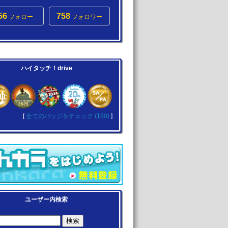
56
758
フォロー
フォロワー
ハイタッチ！drive
[
全てのバッジをチェック (180)
]
ユーザー内検索