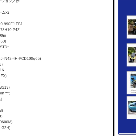
テンション／赤
レムx2
990EJ-EB1
H10-P4Z
0m
F60)
STD*
J-IN42-4H-PCD100φ65)
1）
16
EX)
1
BS13)
on ^^;
黒）
B)
3）
9600M)
6-G2H)