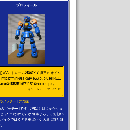
プロフィール
備]
#Vストローム250SX
８度目のオイル
！
https://minkara.carview.co.jp/userid/11
/car/3455351/8711516/note.aspx
」
何シテル？
07/13 21:12
のツッチー
[
大阪府
]
わのツッチー｣です お初にお目にかかりま
々とふつつか者ですが 何卒よろしくお願い
 バイクではＯＦＦ車ばかり 大量に乗り継
...