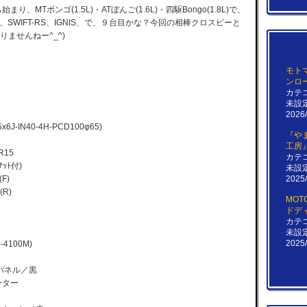
MTボンゴ(1.5L)・ATぼんご(1.6L)・四駆Bongo(1.8L)で、
、SWIFT-RS、IGNIS、で、９台目かな？今回の相棒クロスビーと
りませんねー^_^)
モト
ンロ
カテ
未設
2026/
6J-IN40-4H-PCD100φ65)
『や
工房
R15
カテ
ﾅｯﾄ付)
未設
(F)
2025/
(R)
MOTO
ドデ
カテ
未設
2025/
0-4100M)
チパネル／黒
イーター