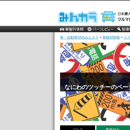
車・自動車SNSみんカラ
>
車種別情報
>
ス
なにわのツッチーのペー
ブログ
愛車紹介
*