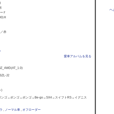
)
有
ヘ
ダーＦ
0)Ｒ
ー／赤
Ｐ
愛車アルバムを見る
4WD(AT_1.0)
BZL-J2
)
ボンゴ→ボンゴ→ボンゴ→Be-go→SX4→スイフトRS→イグニス
ラ
,
ノーマル車
,
オフローダー