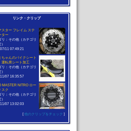
リンク・クリップ
マスター フレイム ステ
ーター
ゴリ：その他（カテゴリ
定）
07/11 07:49:21
まちゃんのバイクシート
』運転席シート加工
ゴリ：その他（カテゴリ
定）
11/07 16:35:57
 MASTER NITRO ロー
ィスク
ゴリ：その他（カテゴリ
定）
11/07 13:02:03
[
他のクリップをチェック
]