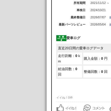
所有期間
2021/11/12 ～
車検日
2024/10/21
最終整備日
2026/07/07
最新パーツレビュー
2026/05/04
愛車ログ
直近20日間の愛車ログデータ
走行距離：
0
k
購入金額：
0
円
m
給油回数：
0
整備回数：
0
回
回
イイね！0件