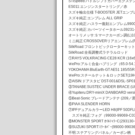
STISpeed:パドルシフトカバーエクス
ES011:エンジンスタートリング／赤
スズキ輸出仕様 T-BOOSTER JETエンブ
スズキ純正:エンブレム ALL GRIP
スズキ純正:ハスラー復刻エンブレム99000-
スズキ純正:カバーツイータホール39231-73
オートリメッサ:Ｓマークカーボン調(L)10
ミニ純正:CROSSOVERリアエンブレム(
SilkRoad:フロントビックローターキット
SilkRoad:全長調整式ラテラルロッド
①RAYS VOLKRACING CE28 KCR (16x6
ＷePro:アルミ合金ハブリング（65.0-54.
YOKOHAMA BluEarth-GT AE51 185/55R
ＷePro:スチールナット＆ロックSET(19H
②AISIN:ドアスタビ DST-001&DSL-SP0
③TANABE:SUSTEC UNDER BRACE (U
④Yupiteru:DRY-miniX DANBOARD versi
⑤Beat-Sonic ブレードアンテナ (209／
⑥PIAA SLENDER HORN
⑦IPFデュアルカラーLED H8(IPF 50DFL
スズキ純正:フォグ（99000-99069-C0
⑧MONSTER SPORT ｵｲﾙﾌｨﾗｰC(293130-
⑨SUZUKI SPORT:ﾐﾗｰｶﾊﾞｰ(99000-9903
不明:ステアリングパネル／カーボン柄