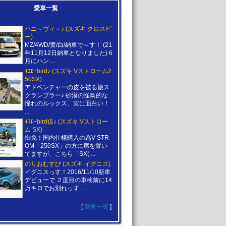
愛車一覧
ハニ～ヴィ～♪ (スズキ クロスビ
ー)
MZ/4WD/黄/白/納車で～す！ (21
年11月12日納車となりました) 6
月にハン ...
ｲｴﾛｰbird♪ (スズキ Vストローム2
50SX)
アドベンチャーの皮を被る旅ス
クランブラー♪ 砂漠の怪鳥的な
憧れのルックス、実に面白い！
...
ｲｴﾛｰbird仮♪ (スズキ Vストロー
ム SX)
御免！国内仕様購入の為V-STR
OM「250SX」の方に席を置い
てますが、こちら「SX( ...
のりおむすび (スズキ イグニス)
イグニスっす！2016/11/10新車
デビューで ２度目の車検前に14
万キロでお別れっす ...
[
愛車一覧
]