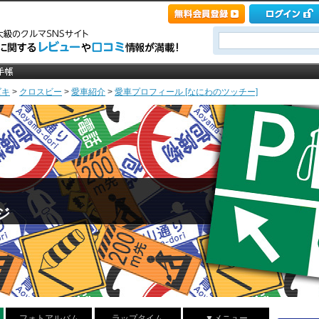
ズキ
>
クロスビー
>
愛車紹介
>
愛車プロフィール [なにわのツッチー]
ジ
フォトアルバム
ラップタイム
▼メニュー