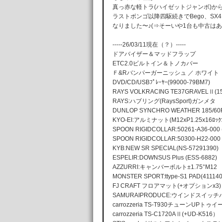
真っ赤な軽トラ(ハイゼットジャンボ)から始まり、
ラストボンゴ以降四駆続きでBego、SX4
なりました〜♪(⇒そーいや1台も中古はあ
-----26/03/11現在（？）-----
ドアバイザー＆マッドフラップ
ETC2.0ビルトイン＆トノカバー
Ｆ&Rバンパーガーニッシュ ／ ホワイト
DVD/CD/USBﾌﾟﾚｰﾔｰ(99000-79BM7)
RAYS VOLKRACING TE37GRAVELⅡ(15x
RAYS:ハブリング(RaysSport)ガンメタ
DUNLOP SYNCHRO WEATHER 185/60
KYO-EI:アルミナット(M12xP1.25x16ﾛｯｸ
SPOON RIGIDCOLLAR:50261-A36-000 
SPOON RIGIDCOLLAR:50300-H22-000 
KYB:NEW SR SPECIAL(NS-57291390)
ESPELIR:DOWNSUS Plus (ESS-6882)
AZZURRI:キャンバーボルト±1.75°M12
MONSTER SPORT:ttype-S1 PAD(41114
FJ CRAFT フロアマット(+オプションx3)
SAMURAIPRODUCE:ウインドスイッ
carrozzeria TS-T930チューンUPトゥ
carrozzeria TS-C1720AⅡ(+UD-K516）