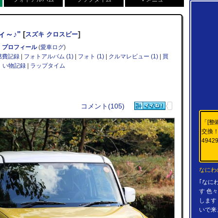
～♪"
[
]
スズキ クロスビー
プロフィール
(
愛車ログ
)
燃費記録
|
フォトアルバム (1)
|
フォト (1)
|
クルマレビュー (1)
|
買
い物記録
|
ラップタイム
コメント(105)
「[整
交換
49429
なにわ
｢なに
す 色
します
いで来ま