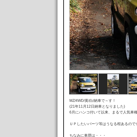
MZ/4WD/黄/白/納車で～す！
(21年11月12日納車となりました)
6月にハンコ付いて以来、まるで人気車種
ＵＰしたいパーツ等はうなる程あるのですが
ちなみに車歴は・・・