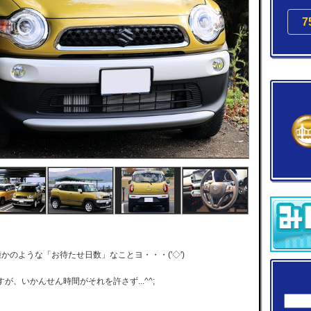
7
かのような「お待たせ日数」なことヨ・・・('◇')ゞ
、いかんせん時間がそれを許さず...^^;