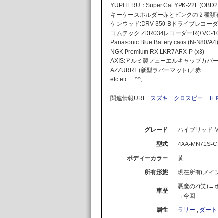
YUPITERU：Super Cat YPK-22L (OBD2
キーケースホルダー赤とピンクの２種類
ケンウッド:DRV-350-Bドライブレコー
コムテック:ZDR034レコーダーR(+VC-10
Panasonic Blue Battery caos (N-N80/A4)
NGK Premium RX LKR7ARX-P (x3)
AXIS:アルミ製フューエルキャップカバ
AZZURRI: (新型ラバーマット)／赤
etc.etc.....^^;
関連情報URL :
スズキ クロスビー Ｈ
グレード
ハイブリッド MZ_
型式
4AA-MN71S-C
ボディーカラー
黄
所有形態
現在所有(メイン
悪魔のZ(笑)→
車歴
→今回
属性
ラリー
,
ダート