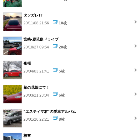
タソガレTT
20/11/08 21:56
10枚
宮崎•鹿児島ドライブ
20/10/27 09:54
20枚
夜桜
20/04/03 21:41
5枚
菜の花畑にて！
20/03/21 23:04
6枚
"エスティマ君"の愛車アルバム
20/01/26 22:21
8枚
桜🌸