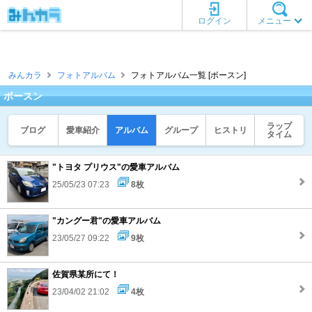
ログイン
メニュー
みんカラ
フォトアルバム
フォトアルバム一覧 [ボースン]
ボースン
ラップ
ブログ
愛車紹介
アルバム
グループ
ヒストリ
タイム
"トヨタ プリウス"の愛車アルバム
25/05/23 07:23
8枚
"カングー君"の愛車アルバム
23/05/27 09:22
9枚
佐賀県某所にて！
23/04/02 21:02
4枚