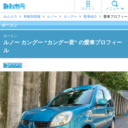
ログイン
メニュー
みんカラ
車種別情報
ルノー
カングー
愛車紹介
愛車プロフィール
ボースン
ボースン
ルノー カングー “カングー君” の愛車プロフィー
ル