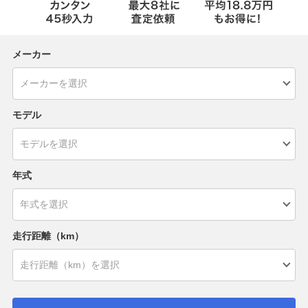
メーカー
モデル
年式
走行距離（km）