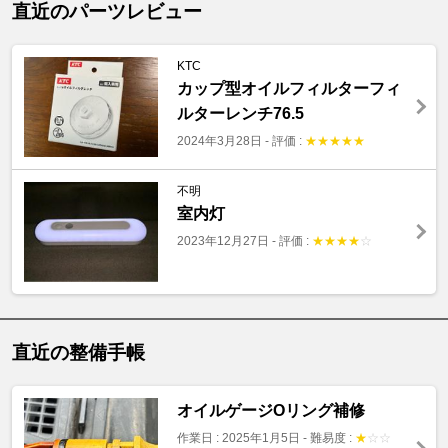
直近のパーツレビュー
KTC
カップ型オイルフィルターフィ
ルターレンチ76.5
2024年3月28日
-
評価 :
★
★
★
★
★
不明
室内灯
2023年12月27日
-
評価 :
★
★
★
★
☆
直近の整備手帳
オイルゲージOリング補修
作業日 : 2025年1月5日
-
難易度 :
★
☆
☆