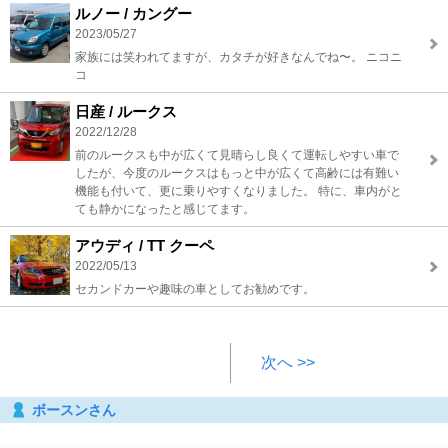
ルノー / カングー
2023/05/27
家族には笑われてますが、カタチが好きなんでね〜。 ニコニ
コ
日産 / ルークス
2022/12/28
前のルークスも中が広くて見晴らし良くて運転しやすい車で
したが、今度のルークスはもっと中が広くて高齢には有難い
機能も付いて、更に乗りやすくなりました。 特に、車内がと
ても静かになったと感じてます。
アウディ / TT クーペ
2022/05/13
セカンドカーや趣味の車としてお勧めです。
次へ >>
ボースンさん