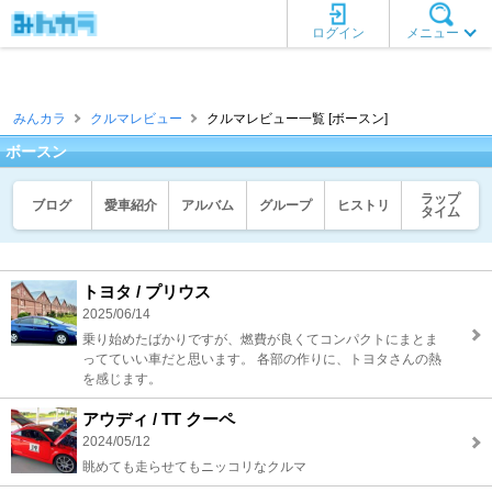
ログイン
メニュー
みんカラ
クルマレビュー
クルマレビュー一覧 [ボースン]
ボースン
ラップ
ブログ
愛車紹介
アルバム
グループ
ヒストリ
タイム
トヨタ / プリウス
2025/06/14
乗り始めたばかりですが、燃費が良くてコンパクトにまとま
ってていい車だと思います。 各部の作りに、トヨタさんの熱
を感じます。
アウディ / TT クーペ
2024/05/12
眺めても走らせてもニッコリなクルマ