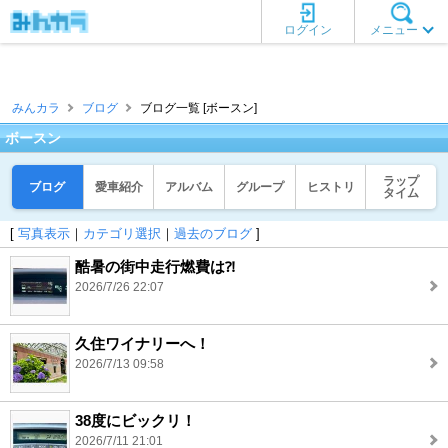
ログイン
メニュー
みんカラ
ブログ
ブログ一覧 [ボースン]
ボースン
ラップ
ブログ
愛車紹介
アルバム
グループ
ヒストリ
タイム
[
写真表示
｜
カテゴリ選択
｜
過去のブログ
]
酷暑の街中走行燃費は⁈
2026/7/26 22:07
久住ワイナリーへ！
2026/7/13 09:58
38度にビックリ！
2026/7/11 21:01