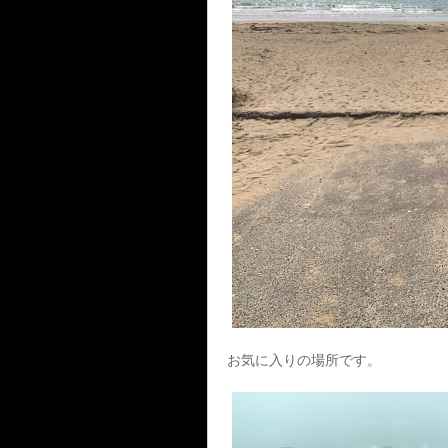
お気に入りの場所です。