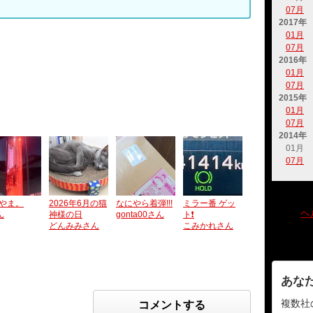
07月
2017年
01月
07月
2016年
01月
07月
2015年
01月
07月
2014年
01月
07月
やま。
2026年6月の猫
なにやら着弾!!!
ミラー番 ゲッ
ヘ
ん
神様の日
gonta00さん
ト❗️
どんみみさん
こみかれさん
あな
複数社
コメントする