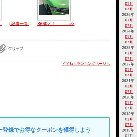
01月
07月
2025年
01月
！
| 記事一覧 |
S660と！ >>
07月
2024年
01月
07月
2023年
01月
07月
イイね！ランキングページへ
2022年
01月
07月
2021年
01月
07月
2020年
01月
07月
2019年
01月
07月
マイカー登録でお得なクーポンを獲得しよう
2018年
01月