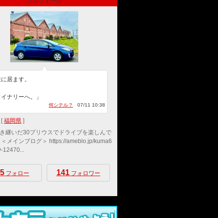
プロフィール
住に居ます。
ワイナリーへ。」
何シテル？
07/11 10:38
[
福岡県
]
き継いだ30プリウスでドライブを楽しんで
メインブログ＞ https://ameblo.jp/kuma6
y-12470...
5
141
フォロー
フォロワー