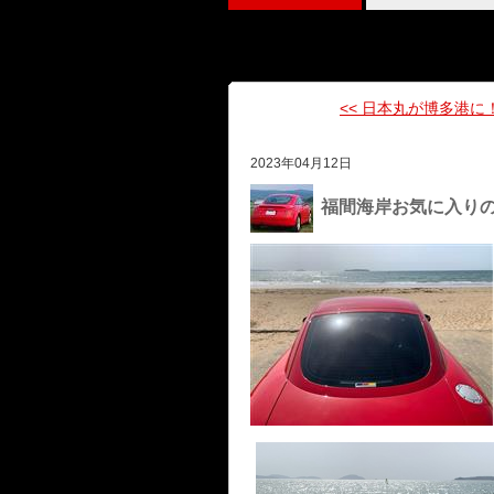
<< 日本丸が博多港に
2023年04月12日
福間海岸お気に入り