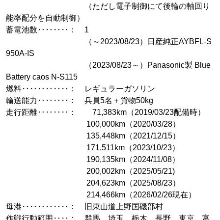
（ただし電子制御にて後輪の軸回り
能率配分を自動制御）
蓄電池数‥‥‥‥： 1
（～2023/08/23）日産純正AYBFL-S
950A-IS
（2023/08/23～）Panasonic製 Blue
Battery caos N-S115
燃料‥‥‥‥‥‥： レギュラーガソリン
輸送能力‥‥‥‥： 兵員5名＋貨物50kg
走行距離‥‥‥‥： 71,383km（2019/03/23配備時）
100,000km（2020/03/28）
135,448km（2021/12/15）
171,511km（2023/10/23）
190,135km（2024/11/08）
200,002km（2025/05/21)
204,623km（2025/08/23）
214,466km（2026/02/26現在）
母港‥‥‥‥‥‥： 旧東山道上野国磯部村
作戦行動範囲‥‥： 群馬、埼玉、栃木、長野、東京、富