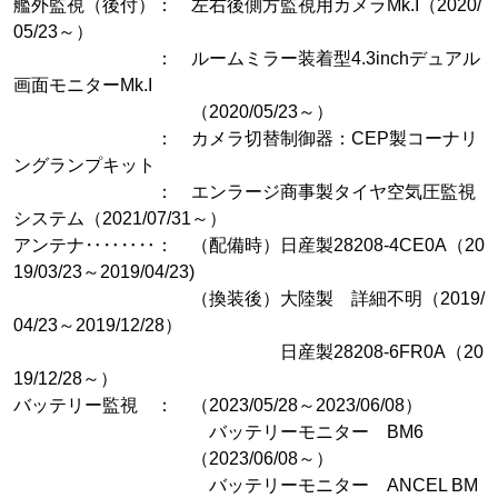
艦外監視（後付）： 左右後側方監視用カメラMk.I（2020/
05/23～）
： ルームミラー装着型4.3inchデュアル
画面モニターMk.I
（2020/05/23～）
： カメラ切替制御器：CEP製コーナリ
ングランプキット
： エンラージ商事製タイヤ空気圧監視
システム（2021/07/31～）
アンテナ‥‥‥‥： （配備時）日産製28208-4CE0A（20
19/03/23～2019/04/23)
（換装後）大陸製 詳細不明（2019/
04/23～2019/12/28）
日産製28208-6FR0A（20
19/12/28～）
バッテリー監視 ： （2023/05/28～2023/06/08）
バッテリーモニター BM6
（2023/06/08～）
バッテリーモニター ANCEL BM