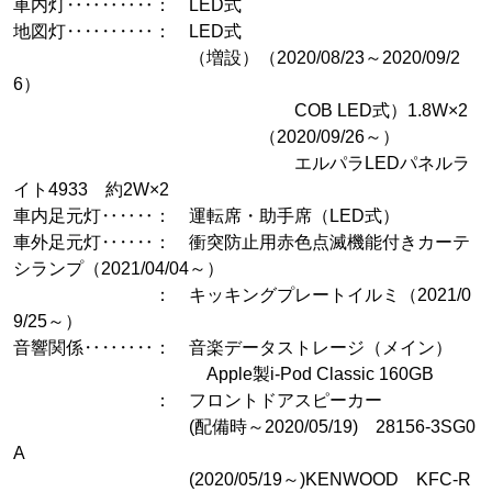
車内灯‥‥‥‥‥： LED式
地図灯‥‥‥‥‥： LED式
（増設）（2020/08/23～2020/09/2
6）
COB LED式）1.8W×2
（2020/09/26～）
エルパラLEDパネルラ
イト4933 約2W×2
車内足元灯‥‥‥： 運転席・助手席（LED式）
車外足元灯‥‥‥： 衝突防止用赤色点滅機能付きカーテ
シランプ（2021/04/04～）
： キッキングプレートイルミ（2021/0
9/25～）
音響関係‥‥‥‥： 音楽データストレージ（メイン）
Apple製i-Pod Classic 160GB
： フロントドアスピーカー
(配備時～2020/05/19) 28156-3SG0
A
(2020/05/19～)KENWOOD KFC-R