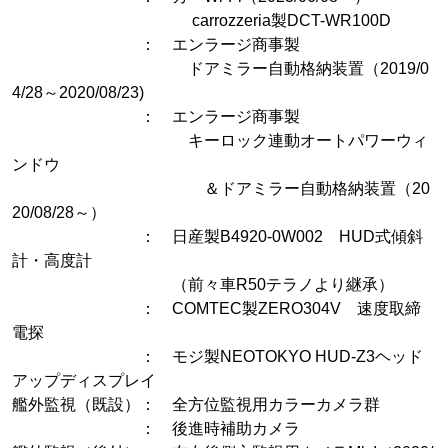
carrozzeria製DCT-WR100D
： エンラージ商事製
ドアミラー自動格納装置（2019/0
4/28～2020/08/23)
： エンラージ商事製
キーロック連動オートパワーウィ
ンドウ
＆ドアミラー自動格納装置（20
20/08/28～）
： 日産製B4920-0W002 HUD式傾斜
計・高度計
（前々車R50テラノより継承）
： COMTEC製ZERO304V 速度取締
電探
： モジ製NEOTOKYO HUD-Z3ヘッド
アップディスプレイ
艦外監視（既設）： 全方位監視用カラーカメラ群
： 後進時補助カメラ