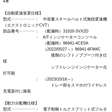
4本
【自動変速装置仕様】
型式‥‥‥‥‥‥： 中容量スチールベルト式無段変速機
（エクストロニックCVT）
部品番号‥‥‥‥： （配備時）31020-3VX2D
： A/Tインジケーターコンソール
（配備時）96941-4CE0A
（2022/05/27～）96941-6FM4C
後期のシフトノブブーツ付き仕
様
シフトレンジインジケーター点
灯可能
： （2023/10/16～）
トレー部をスマホのワイヤレス
充電器付に換装
【動力分配機仕様】
型式‥‥‥‥‥‥： 電子制御トルクスプリット式フルタ