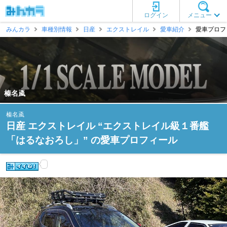
ログイン
メニュー
みんカラ
車種別情報
日産
エクストレイル
愛車紹介
愛車プロフィ
榛名颪
榛名颪
日産 エクストレイル “エクストレイル級１番艦
「はるなおろし」” の愛車プロフィール