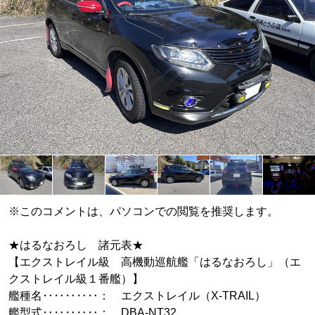
※このコメントは、パソコンでの閲覧を推奨します。
★はるなおろし 諸元表★
【エクストレイル級 高機動巡航艦「はるなおろし」（エ
クストレイル級１番艦）】
艦種名‥‥‥‥‥： エクストレイル（X-TRAIL）
艦型式‥‥‥‥‥： DBA-NT32