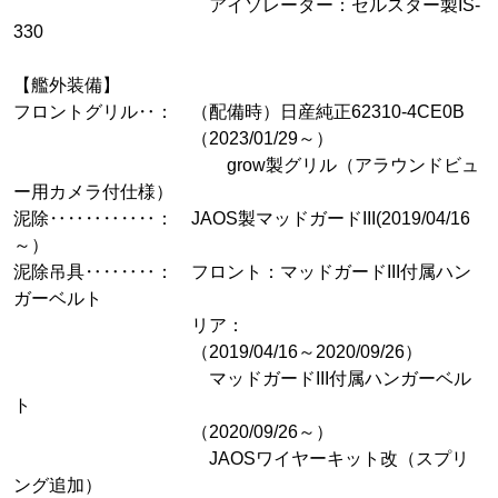
アイソレーター：セルスター製IS-
330
【艦外装備】
フロントグリル‥： （配備時）日産純正62310-4CE0B
（2023/01/29～）
grow製グリル（アラウンドビュ
ー用カメラ付仕様）
泥除‥‥‥‥‥‥： JAOS製マッドガードIII(2019/04/16
～）
泥除吊具‥‥‥‥： フロント：マッドガードIII付属ハン
ガーベルト
リア：
（2019/04/16～2020/09/26）
マッドガードIII付属ハンガーベル
ト
（2020/09/26～）
JAOSワイヤーキット改（スプリ
ング追加）