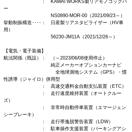
： KAWAI WORKS製リアモノコックバ
ー
NS0890-MOR-00（2021/09/23～）
挙動制振構造‥‥： 日産製リアスタビライザー（HV車
用）
56230-JM11A（2021/12/26～）
【電気・電子装備】
航法関係（既設）： （～2023/06/08使用停止）
純正メーカーオプションカーナビ
全地球測地システム（GPS）・慣
性誘導（ジャイロ）併用型
： 高速交通料金自動支払装置（ETC）
： 走行速度維持装置（オートクルー
ズ）
： 非常時自動停車装置（エマージェン
シーブレーキ）
： 走行帯逸脱警告装置（LDW）
： 駐車操作支援装置（パーキングアシ