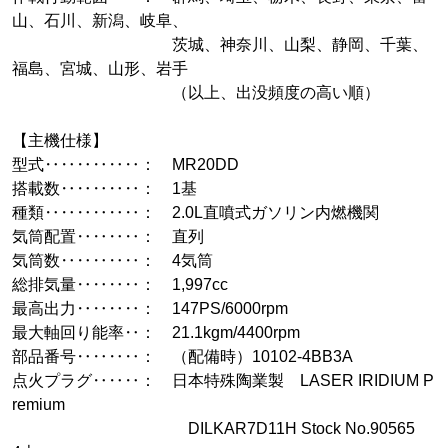
山、石川、新潟、岐阜、
茨城、神奈川、山梨、静岡、千葉、
福島、宮城、山形、岩手
（以上、出没頻度の高い順）
【主機仕様】
型式‥‥‥‥‥‥： MR20DD
搭載数‥‥‥‥‥： 1基
種類‥‥‥‥‥‥： 2.0L直噴式ガソリン内燃機関
気筒配置‥‥‥‥： 直列
気筒数‥‥‥‥‥： 4気筒
総排気量‥‥‥‥： 1,997cc
最高出力‥‥‥‥： 147PS/6000rpm
最大軸回り能率‥： 21.1kgm/4400rpm
部品番号‥‥‥‥： （配備時）10102-4BB3A
点火プラグ‥‥‥： 日本特殊陶業製 LASER IRIDIUM P
remium
DILKAR7D11H Stock No.90565