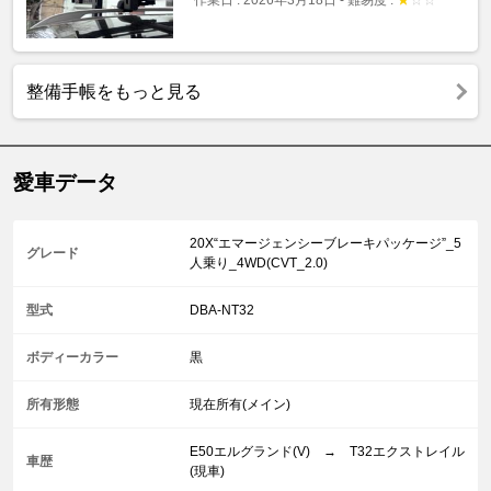
作業日 : 2026年3月18日
-
難易度 :
★
☆
☆
整備手帳をもっと見る
愛車データ
20X“エマージェンシーブレーキパッケージ”_5
グレード
人乗り_4WD(CVT_2.0)
型式
DBA-NT32
ボディーカラー
黒
所有形態
現在所有(メイン)
E50エルグランド(V) → T32エクストレイル
車歴
(現車)