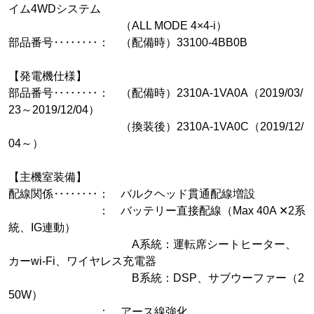
イム4WDシステム
（ALL MODE 4×4-i）
部品番号‥‥‥‥： （配備時）33100-4BB0B
【発電機仕様】
部品番号‥‥‥‥： （配備時）2310A-1VA0A（2019/03/
23～2019/12/04）
（換装後）2310A-1VA0C（2019/12/
04～）
【主機室装備】
配線関係‥‥‥‥： バルクヘッド貫通配線増設
： バッテリー直接配線（Max 40A ✕2系
統、IG連動）
A系統：運転席シートヒーター、
カーwi-Fi、ワイヤレス充電器
B系統：DSP、サブウーファー（2
50W）
： アース線強化