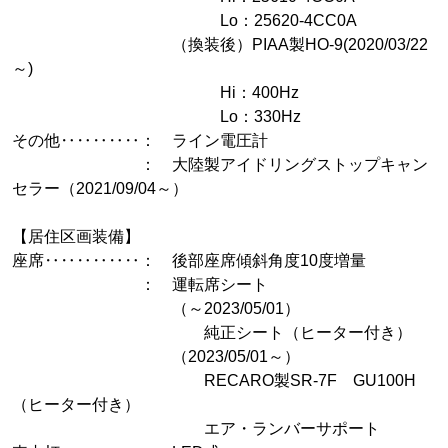
Lo：25620-4CC0A
（換装後）PIAA製HO-9(2020/03/22
～)
Hi：400Hz
Lo：330Hz
その他‥‥‥‥‥： ライン電圧計
： 大陸製アイドリングストップキャン
セラー（2021/09/04～）
【居住区画装備】
座席‥‥‥‥‥‥： 後部座席傾斜角度10度増量
： 運転席シート
（～2023/05/01）
純正シート（ヒーター付き）
（2023/05/01～）
RECARO製SR-7F GU100H
（ヒーター付き）
エア・ランバーサポート