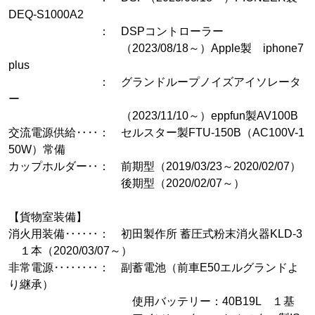
DEQ-S1000A2
： DSPコントローラー
（2023/08/18～）Apple製 iphone7
plus
： グランドループノイズアイソレータ
ー
（2023/11/10～）eppfun製AV100B
交流電源供給‥‥： セルスター製FTU-150B（AC100V-1
50W）常備
カップホルダー‥： 前期型（2019/03/23～2020/02/07）
後期型（2020/02/07～）
【貨物室装備】
消火用装備‥‥‥： 初田製作所 蓄圧式粉末消火器KLD-3
１本（2020/03/07～）
非常電源‥‥‥‥： 副蓄電池（前車E50エルグランドよ
り継承）
使用バッテリー：40B19L １基