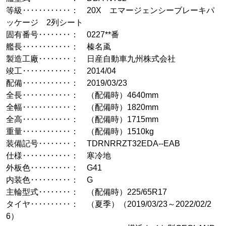
等級‥‥‥‥‥‥： 20X エマージェンシーブレーキパ
ッケージ 2列シート
固有番号‥‥‥‥： 0227**番
艦長‥‥‥‥‥‥： 榛名颪
製造工廠‥‥‥‥： 日産自動車九州株式会社
竣工‥‥‥‥‥‥： 2014/04
配備‥‥‥‥‥‥： 2019/03/23
全長‥‥‥‥‥‥： （配備時）4640mm
全幅‥‥‥‥‥‥： （配備時）1820mm
全高‥‥‥‥‥‥： （配備時）1715mm
重量‥‥‥‥‥‥： （配備時）1510kg
装備記号‥‥‥‥： TDRNRRZT32EDA--EAB
仕様‥‥‥‥‥‥： 寒冷地
外板色‥‥‥‥‥： G41
内装色‥‥‥‥‥： G
主輪型式‥‥‥‥： （配備時）225/65R17
タイヤ‥‥‥‥‥： （夏季）（2019/03/23～2022/02/2
6）