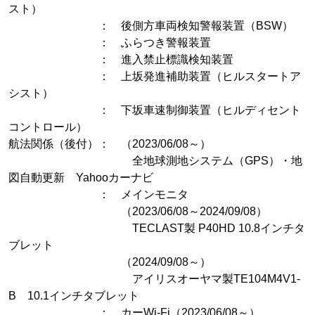
スト）
： 後側方車両検知警報装置（BSW）
： ふらつき警報装置
： 進入禁止標識検知装置
： 上坂発進補助装置（ヒルスタートア
シスト）
： 下坂車速制御装置（ヒルディセント
コントロール）
航法関係（後付）： （2023/06/08～）
全地球測地システム（GPS）・地
図自動更新 Yahooカーナビ
： メインモニタ
（2023/06/08～2024/09/08）
TECLAST製 P40HD 10.8インチタ
ブレット
（2024/09/08～）
アイリスオーヤマ製TE104M4V1-
B 10.1インチタブレット
： カーWi-Fi（2023/06/08～）