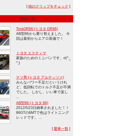
[
他のクリップをチェック
]
愛車一覧
ToraGR86 (トヨタ GR86)
AB型86から乗り替えました。 今
回は最初からエアロ装備で！
トヨタ エスティマ
家族のためのミニバンです。σ(^_
^;)
テツ男 (トヨタ アルテッツァ)
みんなパワー不足だというけれ
ど、低回転でのトルク不足が不満
でした。 しかし、いい車で楽し
...
AB型86 (トヨタ 86)
2012/5/23日納車されました！！
86GTの6MTで色はライトニング
レッドです。 ...
[
愛車一覧
]