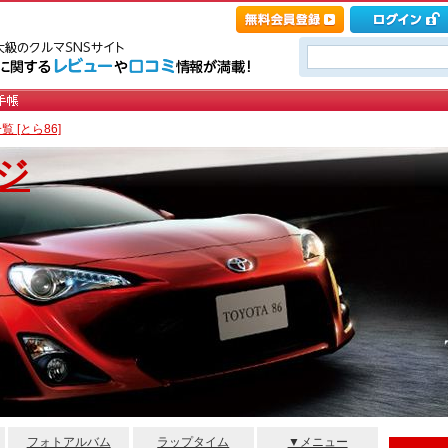
 [とら86]
ジ
フォトアルバム
ラップタイム
▼メニュー