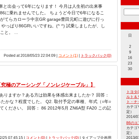
愛車と出会って6年になります！ 今月は人生初の出来事
86に乗れませんでした。 ちょうど今日で6年になるこ
がてらカローラ中京GR garage豊田元町に遊びに行っ
やっぱり86GRいいですね。(^ ^) 試乗しましたが、し
と。 ...
日
2
9
Posted at 2018/05/23 22:04:09 |
コメント(1)
|
トラックバック(0)
16
23
30
【究極のアーシング「ノンレジケーブル」】
トヨタ
がありますか？ある方は効果を体感出来ましたか？ 回答：
ルト＆
たかな？程度でした。 Q2. 取付予定の車種、年式（○年○
ト・ナ
カテゴ
さい。 回答： 86 2012年5月 ZN6A型 FA20 この記
定）
2014/0
86の
カテゴ
定）
2013/0
2/25 07:45:15 |
コメント(0)
|
トラックバック(0)
| タイアップ企画用