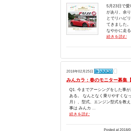
5月23日で
があり、余り
とでリハビリ
てきました。 
なやかに走るこ
続きを読む
2018年02月25日
みんカラ：春のモニター募集
Q1. 今までアーシングをした事
ある。 なんとなく乗りやすくなっ
月）、型式、エンジン型式を教えてくだ
事は みんカ ...
続きを読む
Posted at 2018/0