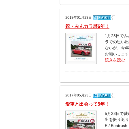
2018年01月23日
祝・みんカラ歴6年！
1月23日で
ラでの思い出
ないが、今年
お願いします
続きを読む
2017年05月23日
愛車と出会って5年！
5月23日で
出を振り返り
E / Beatr