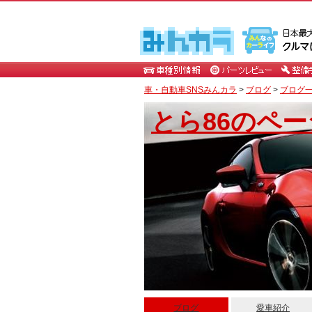
車・自動車SNSみんカラ
>
ブログ
>
ブログ一覧
とら86のペー
ブログ
愛車紹介