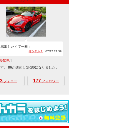
プロフィール
元感出したくて一枚」
何シテル？
07/17 21:59
愛知県
]
です。 86が進化しGR86になりました。
3
177
フォロー
フォロワー