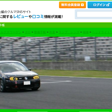
ォルクスワーゲン
>
ポロ
>
整備手帳
>
外装
>
ランプ、レンズ
>
補修
>
ヘッドライトリ