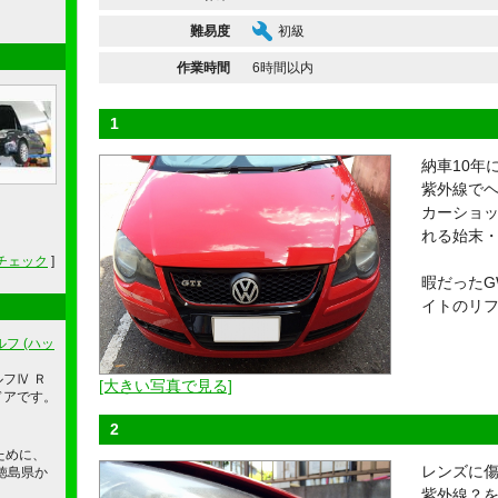
難易度
初級
作業時間
6時間以内
1
納車10年に
紫外線で
カーショ
れる始末
チェック
]
暇だった
イトのリ
フ (ハッ
ルフⅣ Ｒ
[大きい写真で見る]
ドアです。
2
ために、
レンズに
徳島県か
紫外線？