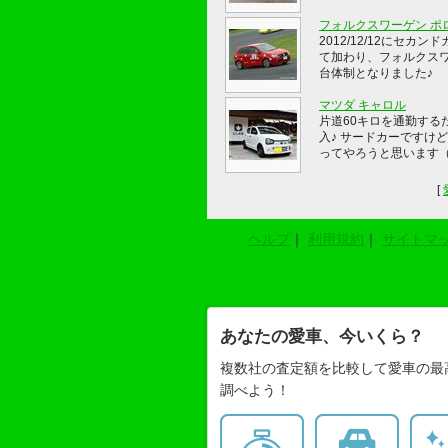
フォルクスワーゲン ポ
2012/12/12にセカン
て加わり、フォルクス
台体制となりました♪
マツダ キャロル
片道60キロを通勤する
入♪ サードカーですけ
ってやろうと思います
[
ヘルプ
｜
利用規約
｜
サイトマ
あなたの愛車、今いくら？
複数社の査定額を比較して愛車の最
調べよう！