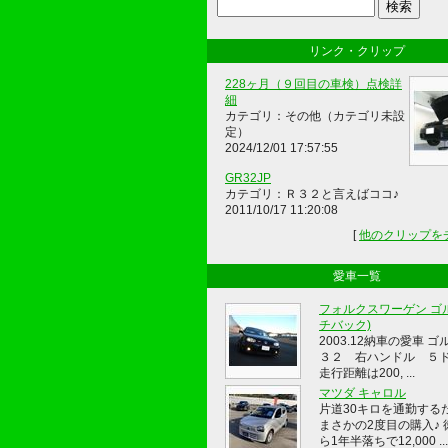
リンク・クリップ
228ヶ月（９回目の車検）点検詳
細
カテゴリ：その他（カテゴリ未設
定）
2024/12/01 17:57:55
GR32JP
カテゴリ：Ｒ３２と言えばココ♪
2011/10/17 11:20:08
[
他のクリップを
愛車一覧
フォルクスワーゲン ゴル
チバック)
2003.12納車の愛車 ゴ
３２ 右ハンドル ５
走行距離は200, ...
マツダ キャロル
片道30キロを通勤する
まさかの2度目の購入♪ 
ら1年半落ちで12,000 ...