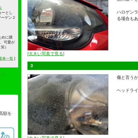
ロ
ハロゲン
ドカーとし
ワーゲン２
る場合も
ために購
ど、可愛が
（笑）
[大きい写真で見る]
愛車一覧
]
3
ップ
傷と言う
ヘッドラ
高額を