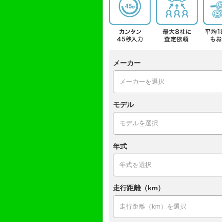
メーカー
モデル
年式
走行距離（km）