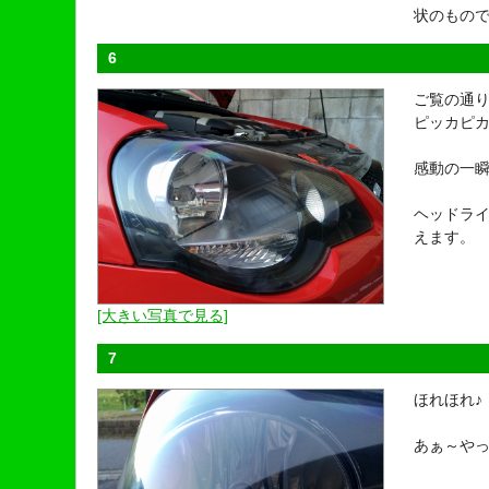
状のもの
6
ご覧の通り
ピッカピカ
感動の一
ヘッドラ
えます。
[大きい写真で見る]
7
ほれほれ♪
あぁ～やっ