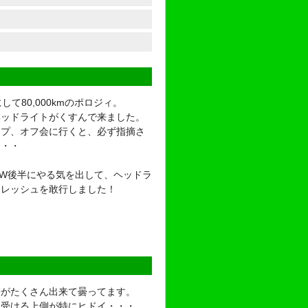
して80,000kmのポロジィ。
ヘッドライトがくすんで来ました。
ップ、オフ会に行くと、必ず指摘さ
・・・
GW後半にやる気を出して、ヘッドラ
フレッシュを敢行しました！
傷がたくさん出来て曇ってます。
を受ける上側が特にヒドイ・・・