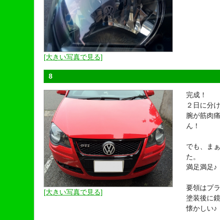
[大きい写真で見る]
8
完成！
２日に分
腕が筋肉
ん！
でも、ま
た。
満足満足♪
要領はプ
[大きい写真で見る]
塗装後に
懐かしい♪