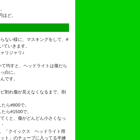
入。
0円ほど。
らない様に、マスキングをして、#
磨いていきます。
ャリジャリ♪
磨いて均すと、ヘッドライトは傷だら
真っ白に。
いんです。
ヒビ割れ傷が見えなくなるまで、削
したら#800で。
したら#1500で。
げてくと、傷がどんどん小さくなっ
・・
の後、「クイックス ヘッドライト用
キット」のチューブに入ってる半練