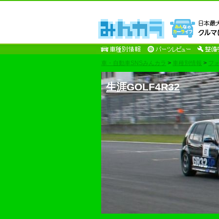
車・自動車SNSみんカラ
>
車種別情報
>
フ
生涯GOLF4R32