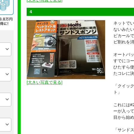
[大きい写真で見る]
4
ネットで
ないみた
ピカール
ビ割れを
オートバ
すでにコ
ひたすら
たコレに
[大きい写真で見る]
「クイッ
ト」
これには#2
ーが入っ
目から始
「サンドスポ