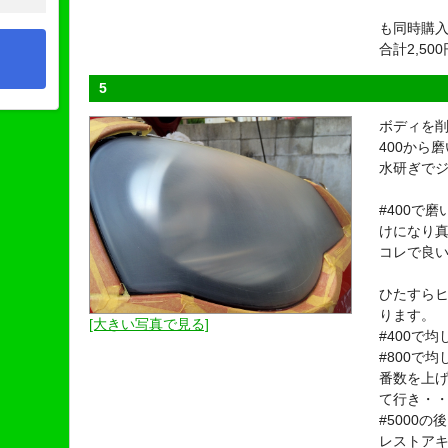
も同時購
合計2,50
5
ボディを削
400から
水研ぎでジ
#400で
けになり
コレで良
ひたすら
ります。
[大きい写真で見る]
#400で均
#800で均
番数を上
て行き・
#5000
レストア