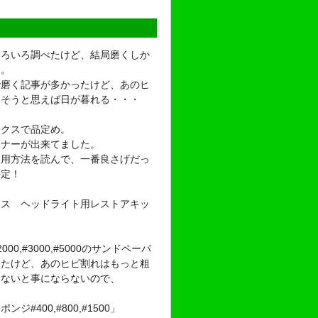
いろいろ調べたけど、結局磨くしか
い。
で磨く記事が多かったけど、あのヒ
消そうと思えば日が暮れる・・・
ックスで品定め。
ーナーが出来てました。
使用方法を読んで、一番良さげだっ
決定！
クス ヘッドライト用レストアキッ
000,#3000,#5000のサンドペーパ
てたけど、あのヒビ割れはもっと粗
めないと事にならないので、
ンジ#400,#800,#1500」