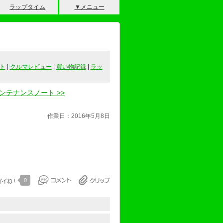
ラップタイム
▼メニュー
ト
|
クルマレビュー
|
買い物記録
|
ラッ
ンテナンスノート >>
作業日：2016年5月8日
0