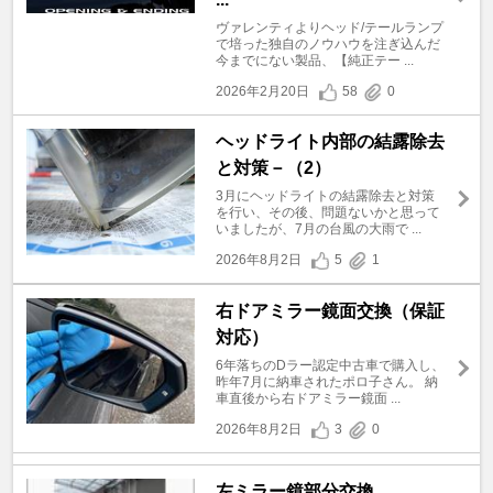
ヴァレンティよりヘッド/テールランプ
で培った独自のノウハウを注ぎ込んだ
今までにない製品、【純正テー ...
2026年2月20日
58
0
ヘッドライト内部の結露除去
と対策－（2）
3月にヘッドライトの結露除去と対策
を行い、その後、問題ないかと思って
いましたが、7月の台風の大雨で ...
2026年8月2日
5
1
右ドアミラー鏡面交換（保証
対応）
6年落ちのDラー認定中古車で購入し、
昨年7月に納車されたポロ子さん。 納
車直後から右ドアミラー鏡面 ...
2026年8月2日
3
0
左ミラー鏡部分交換