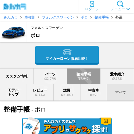
ログイン
メニュー
みんカラ
車種別
フォルクスワーゲン
ポロ
整備手帳
外装
フォルクスワーゲン
ポロ
マイカーローン徹底比較！
パーツ
整備手帳
愛車紹介
カスタム情報
(22,079)
(17,642)
(5,772)
モデル
レビュー
燃費
中古車
すべて
トップ
(1,341)
(34,357)
(640)
整備手帳
- ポロ