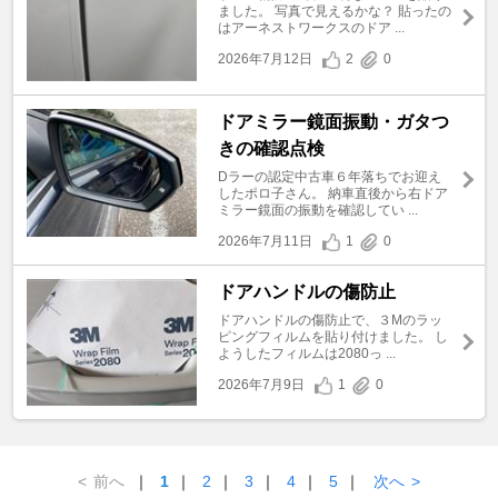
ました。 写真で見えるかな？ 貼ったの
はアーネストワークスのドア ...
2026年7月12日
2
0
ドアミラー鏡面振動・ガタつ
きの確認点検
Dラーの認定中古車６年落ちでお迎え
したポロ子さん。 納車直後から右ドア
ミラー鏡面の振動を確認してい ...
2026年7月11日
1
0
ドアハンドルの傷防止
ドアハンドルの傷防止で、３Mのラッ
ピングフィルムを貼り付けました。 し
ようしたフィルムは2080っ ...
2026年7月9日
1
0
<
前へ
｜
1
｜
2
｜
3
｜
4
｜
5
｜
次へ
>