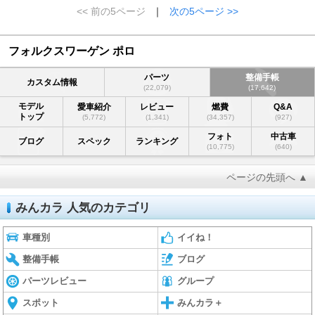
<< 前の5ページ
｜
次の5ページ >>
フォルクスワーゲン ポロ
パーツ
整備手帳
カスタム情報
(22,079)
(17,642)
モデル
愛車紹介
レビュー
燃費
Q&A
トップ
(5,772)
(1,341)
(34,357)
(927)
フォト
中古車
ブログ
スペック
ランキング
(10,775)
(640)
ページの先頭へ ▲
みんカラ 人気のカテゴリ
車種別
イイね！
整備手帳
ブログ
パーツレビュー
グループ
スポット
みんカラ＋