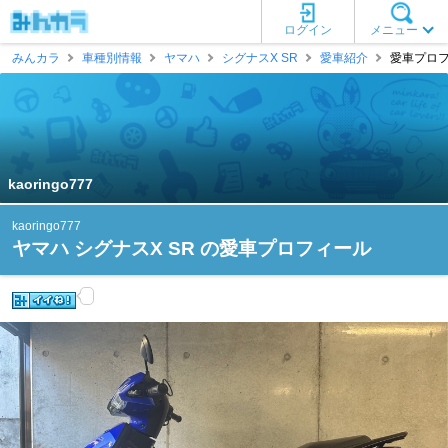
ログイン
メニュー
みんカラ
車種別情報
ヤマハ
シグナスX SR
愛車紹介
愛車プロフィー
kaoringo777
kaoringo777
ヤマハ シグナスX SR の愛車プロフィール