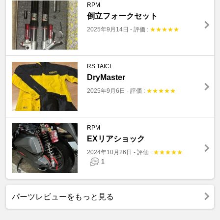
RPM
倒立フォークセット
2025年9月14日
-
評価 :
★
★
★
★
★
RS TAICI
DryMaster
2025年9月6日
-
評価 :
★
★
★
★
★
RPM
EXリアショック
2024年10月26日
-
評価 :
★
★
★
★
★
1
パーツレビューをもっと見る