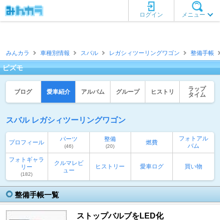
ログイン
メニュー
みんカラ
車種別情報
スバル
レガシィツーリングワゴン
整備手帳
ピズモ
ラップ
ブログ
愛車紹介
アルバム
グループ
ヒストリ
タイム
スバル レガシィツーリングワゴン
フォトアル
パーツ
整備
プロフィール
燃費
バム
(46)
(20)
フォトギャラ
クルマレビ
ヒストリー
愛車ログ
買い物
リー
ュー
(182)
整備手帳一覧
ストップバルブをLED化