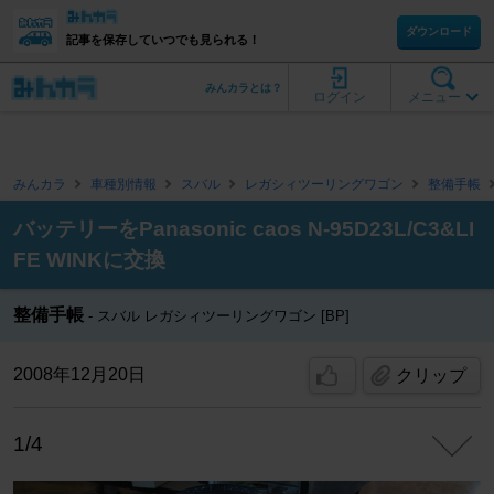
ダウンロード
記事を保存していつでも見られる！
みんカラとは？
ログイン
メニュー
みんカラ
車種別情報
スバル
レガシィツーリングワゴン
整備手帳
バッテリーをPanasonic caos N-95D23L/C3&LI
FE WINKに交換
整備手帳
スバル レガシィツーリングワゴン [BP]
2008年12月20日
クリップ
1/4