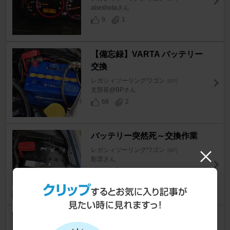
abeshotaさん
9
1
【備忘録】VARTA バッテリー
交換
レガシィツーリングワゴン
[BP]
支部長@BPさん
68
2
バッテリー突然死～交換作業
レガシィツーリングワゴン
[BP]
彩雲さん
7
1
バッテリー交換