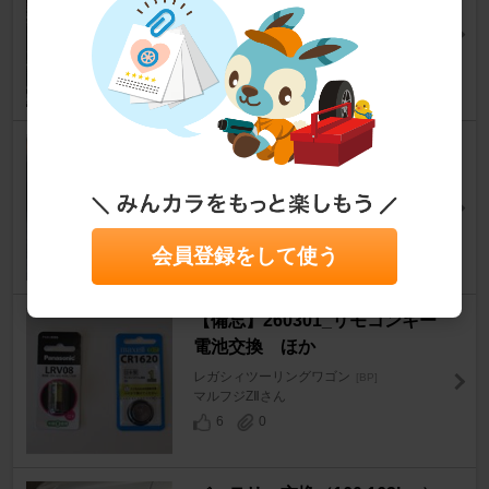
レガシィツーリングワゴン
[BP]
funk&soul-2さん
8
0
バッテリー交換
レガシィツーリングワゴン
[BP]
ヴァルキリィさん
9
0
会員登録をして使う
【備忘】260301_リモコンキー
電池交換 ほか
レガシィツーリングワゴン
[BP]
マルフジZⅡさん
6
0