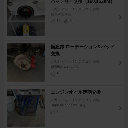
バッテリー交換（160.162km）
レガシィツーリングワゴン
[BP]
あつやまさん
18
0
備忘録 ローテーション&パッド
交換
レガシィツーリングワゴン
[BP]
BP5F@ふぁんさん
12
エンジンオイル定期交換
レガシィツーリングワゴン
[BP]
Hope all goes wellさん
8