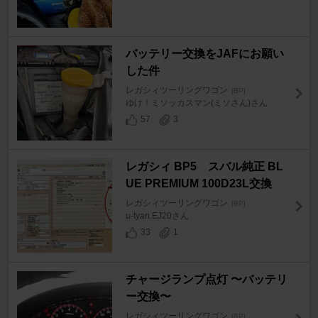
バッテリー交換をJAFにお願い
した件
レガシィツーリングワゴン
[BP]
ゆけ！ミソッカスマン(ミソさん)さん
57
3
レガシィ BP5 スバル純正 BL
UE PREMIUM 100D23L交換
レガシィツーリングワゴン
[BP]
u-tyan.EJ20さん
33
1
チャージランプ点灯 〜バッテリ
ー交換〜
レガシィツーリングワゴン
[BP]