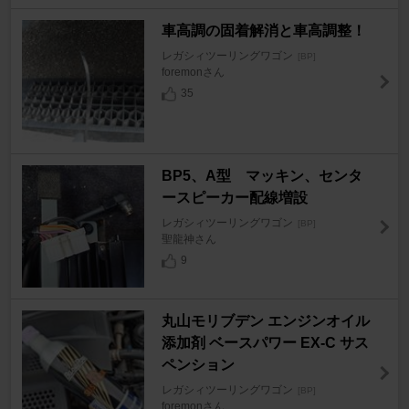
車高調の固着解消と車高調整！
レガシィツーリングワゴン
[BP]
foremonさん
35
BP5、A型 マッキン、センタ
ースピーカー配線増設
レガシィツーリングワゴン
[BP]
聖龍神さん
9
丸山モリブデン エンジンオイル
添加剤 ベースパワー EX-C サス
ペンション
レガシィツーリングワゴン
[BP]
foremonさん