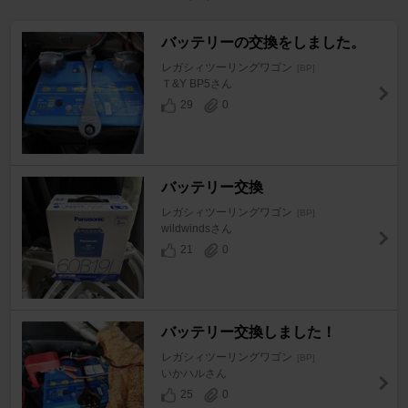
バッテリーの交換をしました。
レガシィツーリングワゴン
[BP]
Ｔ&Y BP5さん
29
0
バッテリー交換
レガシィツーリングワゴン
[BP]
wildwindsさん
21
0
バッテリー交換しました！
レガシィツーリングワゴン
[BP]
いかハルさん
25
0