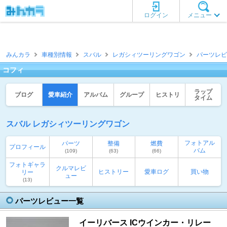
ログイン
メニュー
みんカラ
車種別情報
スバル
レガシィツーリングワゴン
パーツレビ
コフィ
ラップ
ブログ
愛車紹介
アルバム
グループ
ヒストリ
タイム
スバル レガシィツーリングワゴン
フォトアル
パーツ
整備
燃費
プロフィール
バム
(109)
(63)
(66)
フォトギャラ
クルマレビ
ヒストリー
愛車ログ
買い物
リー
ュー
(13)
パーツレビュー一覧
イーリバース ICウインカー・リレー