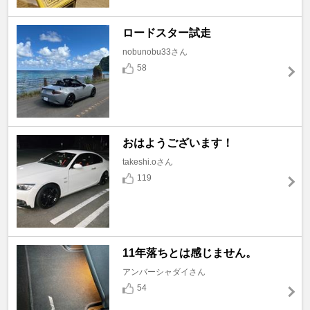
ロードスター試走
nobunobu33さん
58
おはようございます！
takeshi.oさん
119
11年落ちとは感じません。
アンバーシャダイさん
54