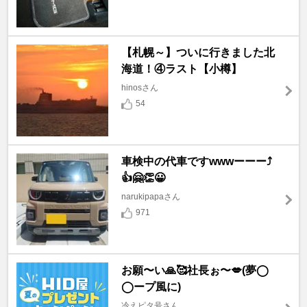
【札幌～】ついに行きました北
海道！④ラスト【小樽】
hinosさん
54
車検中の代車ですwwwーーー⤴️
👍🤗👏😀
narukipapaさん
971
お願〜い🙏🥰社長ぉ〜💋(夢◯
◯ープ風に)
冷えピタ号さん