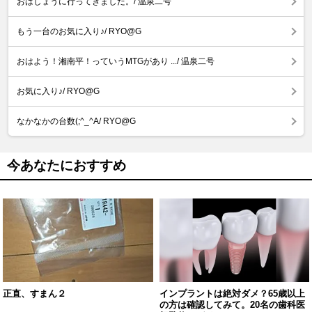
おはしょうに行ってきました。/ 温泉二号
もう一台のお気に入り♪/ RYO@G
おはよう！湘南平！っていうMTGがあり .../ 温泉二号
お気に入り♪/ RYO@G
なかなかの台数(;^_^A/ RYO@G
今あなたにおすすめ
正直、すまん２
インプラントは絶対ダメ？65歳以上
の方は確認してみて。20名の歯科医