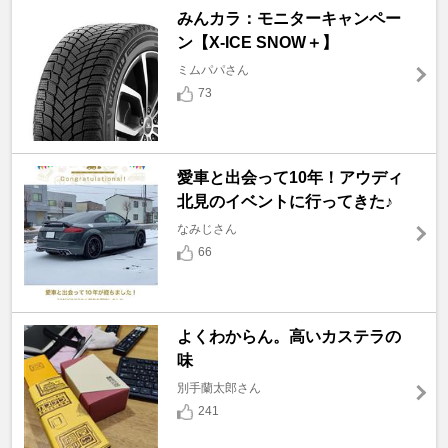
みんカラ：モニターキャンペー
ン【X-ICE SNOW＋】
ミムパパさん
73
愛車と出会って10年！アウディ
北見のイベントに行ってきた♪
なみじさん
66
よくわからん。高いカステラの
味
別手蘭太郎さん
241