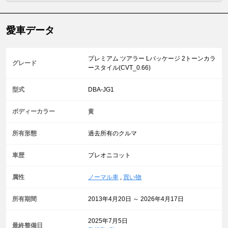
愛車データ
プレミアム ツアラー Lパッケージ 2トーンカラ
グレード
ースタイル(CVT_0.66)
型式
DBA-JG1
ボディーカラー
黄
所有形態
過去所有のクルマ
車歴
プレオニコット
属性
ノーマル車
,
買い物
所有期間
2013年4月20日 ～ 2026年4月17日
2025年7月5日
最終整備日