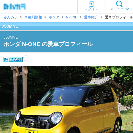
ログイン
メニュー
みんカラ
車種別情報
ホンダ
N-ONE
愛車紹介
愛車プロフィール [
JS3MNE
JS3MNE
ホンダ N-ONE の愛車プロフィール