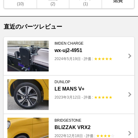
燃費
(10)
(2)
(1)
直近のパーツレビュー
IMDEN CHARGE
‎wx-uj2-4951
2024年5月19日
-
評価 :
★
★
★
★
★
DUNLOP
LE MANS Ⅴ+
2023年3月12日
-
評価 :
★
★
★
★
★
BRIDGESTONE
BLIZZAK VRX2
2022年12月18日
-
評価 :
★
★
★
★
☆