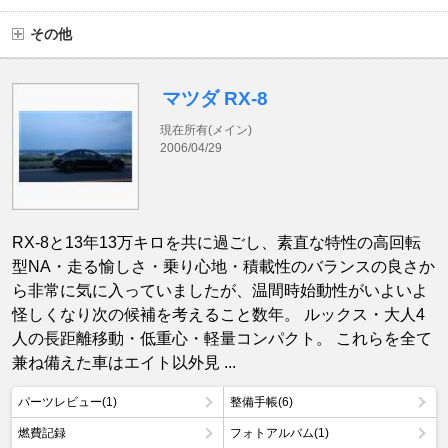
その他
マツダ RX-8
現在所有(メイン)
2006/04/29
RX-8と13年13万キロを共に過ごし、素直な特性の高回転
型NA・走る愉しさ・乗り心地・積載性のバランスの良さか
ら非常に気に入っていましたが、温間時始動性がいよいよ
怪しくなり次の候補を考えること数年。 ルックス・大人4
人の長距離移動・低重心・軽量コンパクト。 これらを全て
兼ね備えた車はエイト以外見 ...
パーツレビュー(1)
整備手帳(6)
燃費記録
フォトアルバム(1)