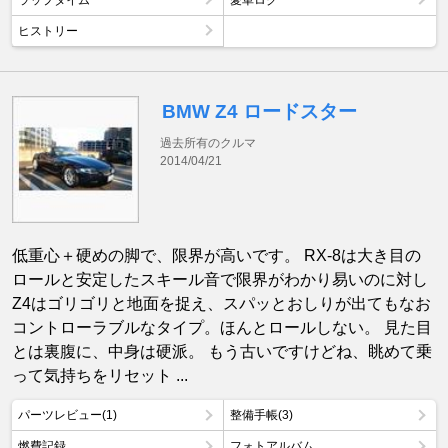
ヒストリー
BMW Z4 ロードスター
過去所有のクルマ
2014/04/21
低重心＋硬めの脚で、限界が高いです。 RX-8は大き目の
ロールと安定したスキール音で限界がわかり易いのに対し
Z4はゴリゴリと地面を捉え、スパッとおしりが出てもなお
コントローラブルなタイプ。ほんとロールしない。 見た目
とは裏腹に、中身は硬派。 もう古いですけどね、眺めて乗
って気持ちをリセット ...
パーツレビュー(1)
整備手帳(3)
燃費記録
フォトアルバム