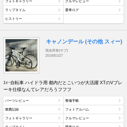
フォトギャラリー
クルマレビュー
ラップタイム
愛車ログ
ヒストリー
キャノンデール (その他 スィー)
現在所有(サブ)
2016/01/27
ｽｨｰ自転車 ハイドラ用 都内だとこいつが大活躍 XTのVブレ
ーキ仕様なんてレアだろうフフフ
パーツレビュー
整備手帳
燃費記録
フォトアルバム
フォトギャラリー
クルマレビュー
ラップタイム
愛車ログ