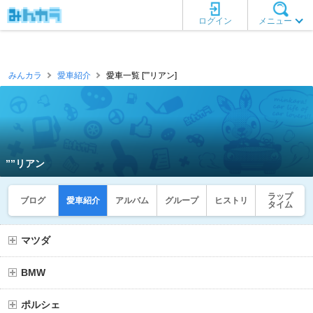
ログイン
メニュー
みんカラ
愛車紹介
愛車一覧 [””リアン]
””リアン
ラップ
ブログ
愛車紹介
アルバム
グループ
ヒストリ
タイム
マツダ
BMW
ポルシェ