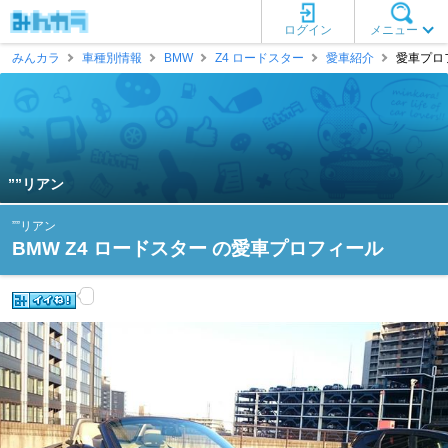
ログイン
メニュー
みんカラ
車種別情報
BMW
Z4 ロードスター
愛車紹介
愛車プロフ
””リアン
””リアン
BMW Z4 ロードスター の愛車プロフィール