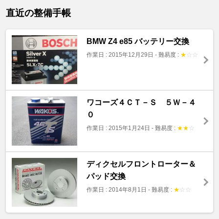
直近の整備手帳
BMW Z4 e85 バッテリー交換
作業日 : 2015年12月29日
-
難易度 :
★
☆
☆
ワコーズ４ＣＴ－Ｓ ５Ｗ－４
０
作業日 : 2015年1月24日
-
難易度 :
★
★
☆
ディクセルフロントローター＆
パッド交換
作業日 : 2014年8月1日
-
難易度 :
★
☆
☆