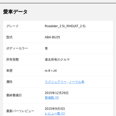
愛車データ
グレード
Roadster_2.5i_RHD(AT_2.5)
型式
ABA-BU25
ボディーカラー
青
所有形態
過去所有のクルマ
車歴
rx-8＋z4
属性
ラグジュアリー
,
ノーマル車
2015年12月29日
最終整備日
整備数 (3)
2015年9月3日
最新パーツレビュー
レビュー数 (1)