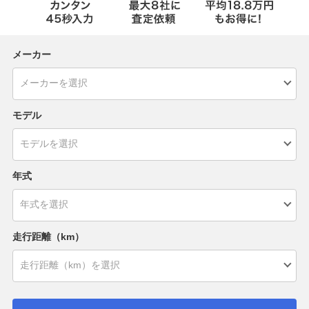
メーカー
モデル
年式
走行距離（km）