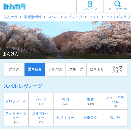
ログイン
メニュー
みんカラ
車種別情報
スバル
レヴォーグ
フォト
フォトギャラリ
まんけん
ラップ
ブログ
愛車紹介
アルバム
グループ
ヒストリ
タイム
スバル レヴォーグ
フォトアル
パーツ
整備
燃費
プロフィール
バム
(7)
(22)
(136)
(3)
フォトギャラ
クルマレビ
ヒストリー
愛車ログ
買い物
リー
ュー
(7)
(1)