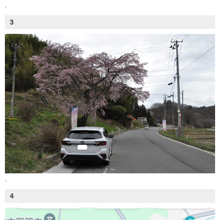
.
3
.
4