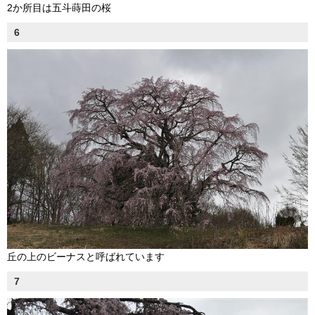
2か所目は五斗蒔田の桜
6
丘の上のビーナスと呼ばれています
7