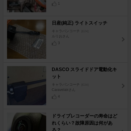
1
日産(純正) ライトスイッチ
キャラバンコーチ
[E24]
ルリおさん
3
DASCO スライドドア電動化キ
ット
キャラバンコーチ
[E24]
Caravelairさん
4
ドライブレコーダーの寿命はど
れくらい？故障原因は何があ
る？