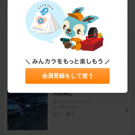
キャラバンコーチ
[E24]
ルリおさん
5
0
リアゲートドアロックアクチュ
エータ 修理
キャラバンコーチ
[E24]
Caravelairさん
1
1
会員登録をして使う
片目死亡
キャラバンコーチ
[E24]
キャラクスさん
2
0