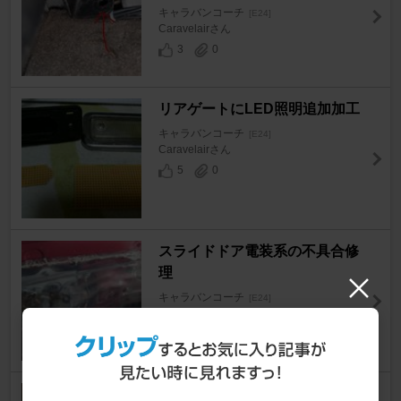
キャラバンコーチ
[E24]
Caravelairさん
3
0
リアゲートにLED照明追加加工
キャラバンコーチ
[E24]
Caravelairさん
5
0
スライドドア電装系の不具合修
理
キャラバンコーチ
[E24]
Caravelairさん
2
0
読書灯＆ステップランプ交換