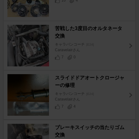
10
4
苦戦した3度目のオルタネータ
交換
キャラバンコーチ
[E24]
Caravelairさん
7
0
スライドドアオートクロージャ
ーの修理
キャラバンコーチ
[E24]
Caravelairさん
7
4
ブレーキスイッチの当たりゴム
交換