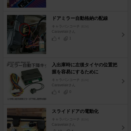
ドアミラー自動格納の配線
キャラバンコーチ
[E24]
Caravelairさん
4
1
入出庫時に左後タイヤの位置把
握を容易にするために
キャラバンコーチ
[E24]
Caravelairさん
4
0
スライドドアの電動化
キャラバンコーチ
[E24]
Caravelairさん