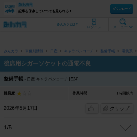
ダウンロード
記事を保存していつでも見られる！
みんカラとは？
ログイン
メニュー
みんカラ
車種別情報
日産
キャラバンコーチ
整備手帳
電装系
後席用シガーソケットの通電不良
整備手帳
日産 キャラバンコーチ [E24]
難易度
作業時間
1時間以内
2026年5月17日
クリップ
1/5