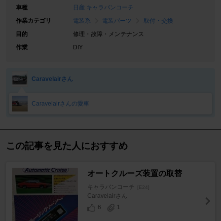
車種
日産 キャラバンコーチ
作業カテゴリ
電装系
電装パーツ
取付・交換
目的
修理・故障・メンテナンス
作業
DIY
Caravelairさん
Caravelairさんの愛車
この記事を見た人におすすめ
オートクルーズ装置の取替
キャラバンコーチ
[E24]
Caravelairさん
6
1