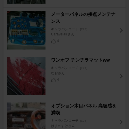
メーターパネルの接点メンテナ
ンス
キャラバンコーチ
[E24]
Caravelairさん
4
ワンオフ チンチラマットww
キャラバンコーチ
[E24]
なおさん
4
オプション木目パネル 高級感を
満喫
キャラバンコーチ
[E24]
はまのすけさん