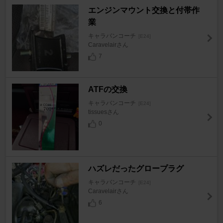
エンジンマウント交換と付帯作
業
キャラバンコーチ
[E24]
Caravelairさん
7
ATFの交換
キャラバンコーチ
[E24]
tissuesさん
0
ハズレだったグロープラグ
キャラバンコーチ
[E24]
Caravelairさん
6