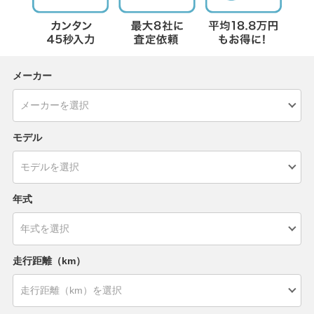
メーカー
モデル
年式
走行距離（km）