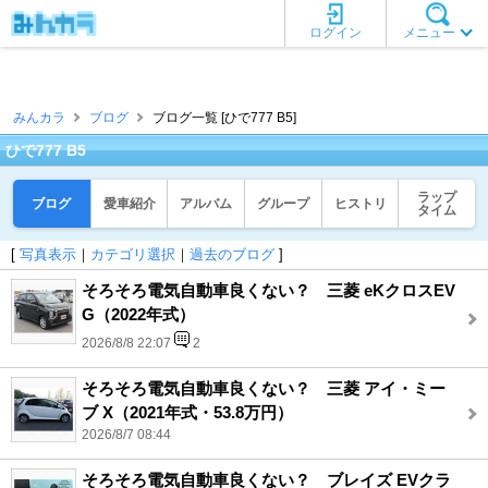
ログイン
メニュー
みんカラ
ブログ
ブログ一覧 [ひで777 B5]
ひで777 B5
ラップ
ブログ
愛車紹介
アルバム
グループ
ヒストリ
タイム
[
写真表示
｜
カテゴリ選択
｜
過去のブログ
]
そろそろ電気自動車良くない？ 三菱 eKクロスEV
G（2022年式）
2026/8/8 22:07
2
そろそろ電気自動車良くない？ 三菱 アイ・ミー
ブ X（2021年式・53.8万円）
2026/8/7 08:44
そろそろ電気自動車良くない？ ブレイズ EVクラ