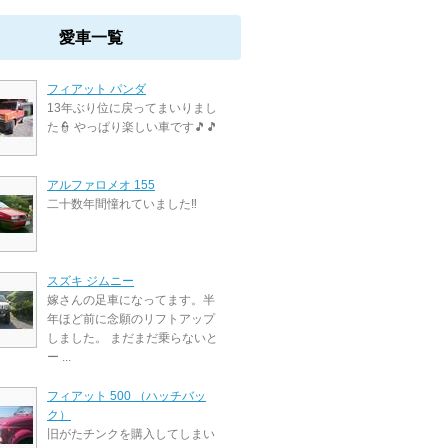
愛車一覧
フィアット パンダ
13年ぶり位に戻ってまいりまし
た👮 やっぱり楽しい車です🎵🎵
アルファロメオ 155
二十数年間憧れていました‼️
スズキ ジムニー
嫁さんの足車になってます。半
年ほど前に念願のリフトアップ
しました。 まだまだ乗らないと
ー ...
フィアット 500 （ハッチバッ
ク）
旧がたチンクを購入してしまい