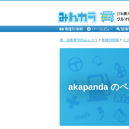
車・自動車SNSみんカラ
>
車種別情報
>
ス
akapanda の