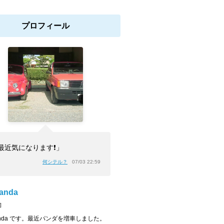
プロフィール
最近気になります❗」
何シテル？
07/03 22:59
anda
]
panda です。最近パンダを増車しました。