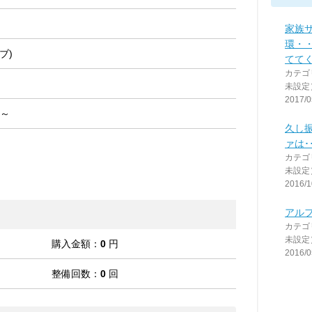
家族
環・
ブ)
てて
カテゴ
未設定
2017/0
 ～
久し
ァは･
カテゴ
未設定
2016/1
アルフ
カテゴ
未設定
購入金額：
0
円
2016/0
整備回数：
0
回