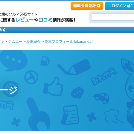
ズキ
>
ジムニー
>
愛車紹介
>
愛車プロフィール [akapanda]
ページ