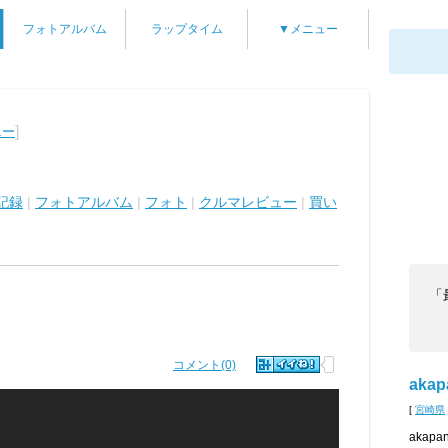
フォトアルバム
ラップタイム
▼メニュー
]
ニー
記録
|
フォトアルバム
|
フォト
|
クルマレビュー
|
買い
「
コメント(0)
akap
[
宮崎県
aka