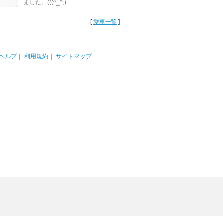
ました。(((^_^;)
[
愛車一覧
]
ヘルプ
｜
利用規約
｜
サイトマップ