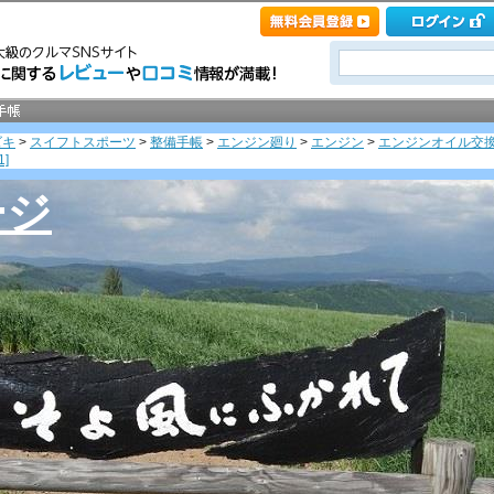
ズキ
>
スイフトスポーツ
>
整備手帳
>
エンジン廻り
>
エンジン
>
エンジンオイル交
1]
ージ