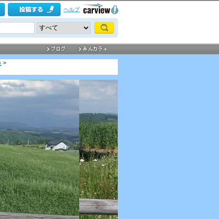
ヘルプ
換
>