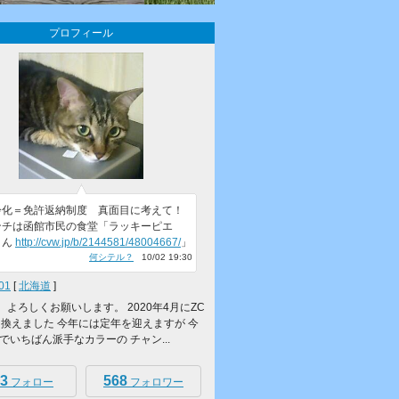
プロフィール
齢化＝免許返納制度 真面目に考えて！
チは函館市民の食堂「ラッキーピエ
さん
http://cvw.jp/b/2144581/48004667/
」
何シテル？
10/02 19:30
01
[
北海道
]
す。よろしくお願いします。 2020年4月にZC
り換えました 今年には定年を迎えますが 今
でいちばん派手なカラーの チャン...
3
568
フォロー
フォロワー