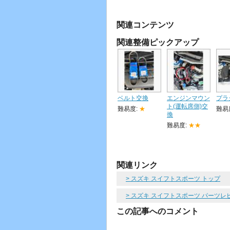
関連コンテンツ
関連整備ピックアップ
ベルト交換
エンジンマウン
プラ
ト(運転席側)交
難易度:
★
難易
換
難易度:
★★
関連リンク
> スズキ スイフトスポーツ トップ
> スズキ スイフトスポーツ パーツレ
この記事へのコメント