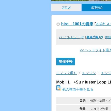
ブログ
愛車紹介
hiro 1001の愛車
[
スズキ ス
パーツレビュー (3)
|
整備手帳 (2)
|
燃費記
<< ヘッドライト磨
整備手帳
エンジン廻り
エンジン
エン
Mobil 1 +Suｒluster Loop L
他の整備手帳を見る
目的
修理・故障・
作業
ショップ作業