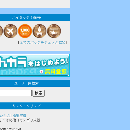
ハイタッチ！drive
[
全てのバッジをチェック (25)
]
ユーザー内検索
リンク・クリップ
ュベツ川橋梁空撮
リ：その他（カテゴリ未設
0/30 12:41:58