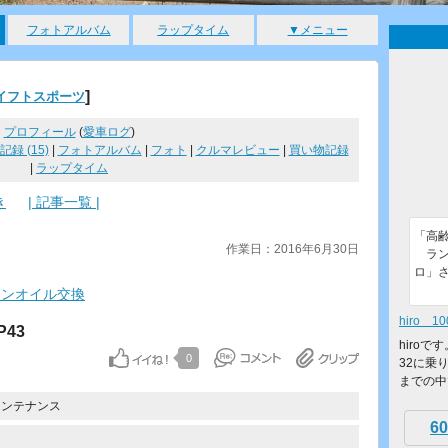
フォトアルバム
ラップタイム
▼メニュー
]
イフトスポーツ
プロフィール
(
愛車ログ
)
録 (15)
|
フォトアルバム
|
フォト
|
クルマレビュー
|
買い物記録
|
ラップタイム
き
| 記事一覧 |
「高
作業日：2016年6月30日
ラン
ロ」
ジンオイル交換
hiro 10
P43
hiroで
0
32に乗
までの中
メンテナンス
60