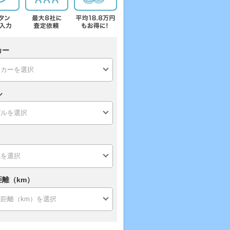
カー
ル
距離（km）