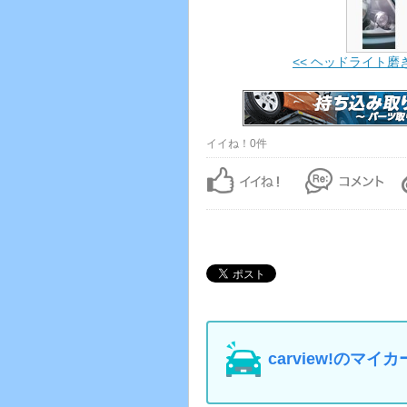
<< ヘッドライト磨
イイね！0件
carview!の