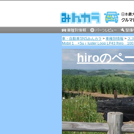
車・自動車SNSみんカラ
>
車種別情報
>
ス
Mobil 1 +Suｒluster Loop LP43 [hiro 100
hiroのペ