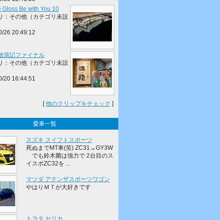
 Gloss Be with You 10
リ：その他（カテゴリ未設
0/26 20:49:12
放浪記ファイナル
リ：その他（カテゴリ未設
0/20 16:44:51
[
他のクリップをチェック
]
愛車一覧
スズキ スイフトスポーツ
死ぬまでMT車(笑) ZC31→GY3W
でも鈴木菌は強力で 2台目のス
イスポZC32を ...
マツダ アテンザスポーツワゴン
やはりＭＴが大好きです
トヨタ セリカ