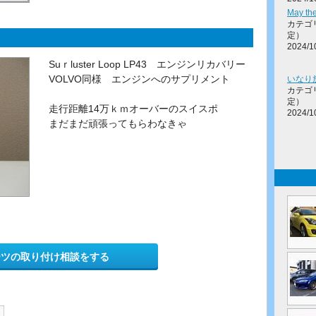
May the
カテゴ
定）
2024/1
Suｒluster Loop LP43 エンジンリカバリー
VOLVO同様 エンジンへのサプリメント
いなり
カテゴ
定）
走行距離14万ｋｍオーバーのスイスポ
2024/1
まだまだ頑張ってもらわなきゃ
ーツの取り付け相談をする