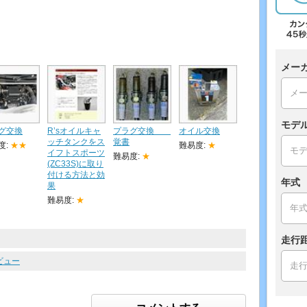
メー
モデ
グ交換
R’sオイルキャ
プラグ交換
オイル交換
ッチタンクをス
覚書
度:
★★
難易度:
★
イフトスポーツ
難易度:
★
(ZC33S)に取り
付ける方法と効
年式
果
難易度:
★
走行
ビュー