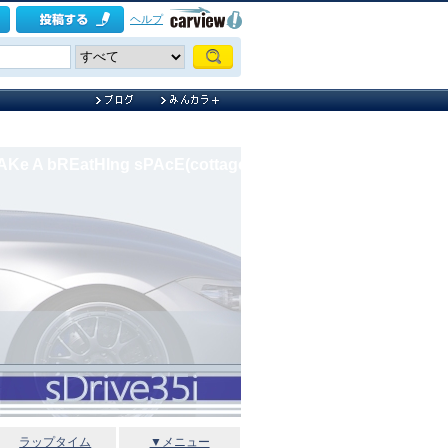
ヘルプ
AKe A bREatHIng sPAcE(cottage)
ラップタイム
▼メニュー