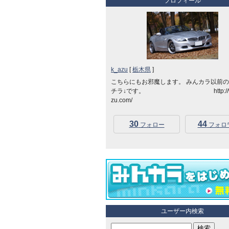
プロフィール
k_azu
[
栃木県
]
こちらにもお邪魔します。 みんカラ以前
チラ↓です。 http://www
zu.com/
30
44
フォロー
フォロ
ユーザー内検索