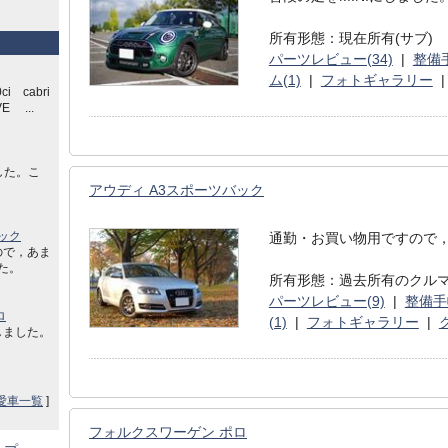
所有形態：現在所有(サブ)
パーツレビュー(34)
|
整備手
ム(1)
|
フォトギャラリー
ci cabri
E ...
した。こ
アウディ A3スポーツバック
ック
通勤・お買い物用ですので，
ので，あま
した。
所有形態：過去所有のクル
パーツレビュー(9)
|
整備手
ロ
(1)
|
フォトギャラリー
|
しました。
愛車一覧
]
フォルクスワーゲン ポロ