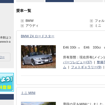
愛車一覧
BMW
フォル
アウディ
ミニ
BMW Z4 ロードスター
の本館はコ
.k-a
E46 330i → E46 330ci 
所有形態：現在所有(メイン)
ワー
パーツレビュー(37)
|
整備手
ム
|
フォトギャラリー(9)
ミニ MINI
普段の足をMINIにしました