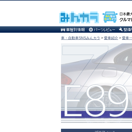
車・自動車SNSみんカラ
>
愛車紹介
>
愛車一覧