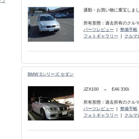
ップ
通勤・お買い物に重宝しま
所有形態：過去所有のクル
パーツレビュー
|
整備手帳
フォトギャラリー
|
クルマ
BMW 3シリーズ セダン
JZX100 → E46 330i
所有形態：過去所有のクル
パーツレビュー
|
整備手帳
フォトギャラリー
|
クルマ