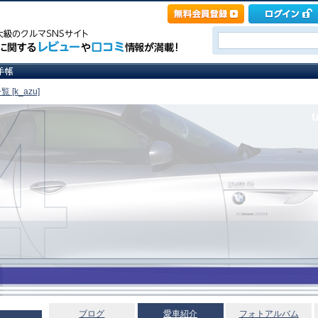
 [k_azu]
t
ブログ
愛車紹介
フォトアルバム