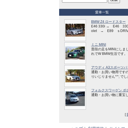
愛車一覧
BMW Z4 ロードスター
E46 330i → E46 330
olet → E89 ｓDRIV
ミニ MINI
普段の足をMINIにしま
れでW BMW生活です。
アウディ A3スポーツバ
通勤・お買い物用です
りいじりません^^; で
フォルクスワーゲン ポ
通勤・お買い物に重宝
[