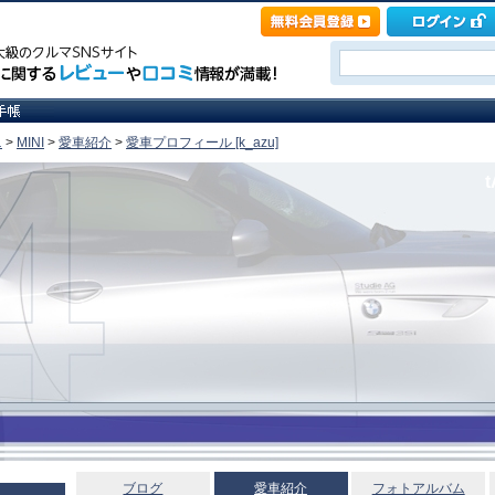
ニ
>
MINI
>
愛車紹介
>
愛車プロフィール [k_azu]
t
ブログ
愛車紹介
フォトアルバム