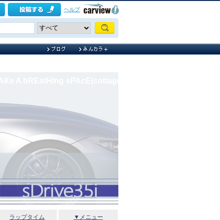
ヘルプ
AKe A bREatHIng sPAcE(cottage)
ラップタイム
▼メニュー