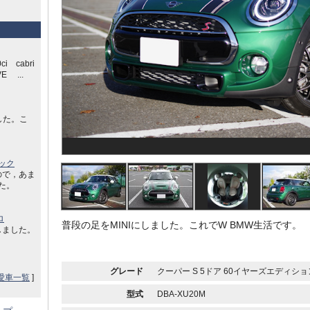
ci cabri
E ...
した。こ
ック
ので，あま
した。
ロ
普段の足をMINIにしました。これでW BMW生活です。
しました。
グレード
クーパー S 5ドア 60イヤーズエディション_
愛車一覧
]
型式
DBA-XU20M