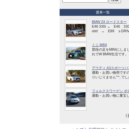
愛車一覧
BMW Z4 ロードスター
E46 330i → E46 330
olet → E89 ｓDRIV
ミニ MINI
普段の足をMINIにしま
れでW BMW生活です。
アウディ A3スポーツバ
通勤・お買い物用です
りいじりません^^; で
フォルクスワーゲン ポ
通勤・お買い物に重宝
[