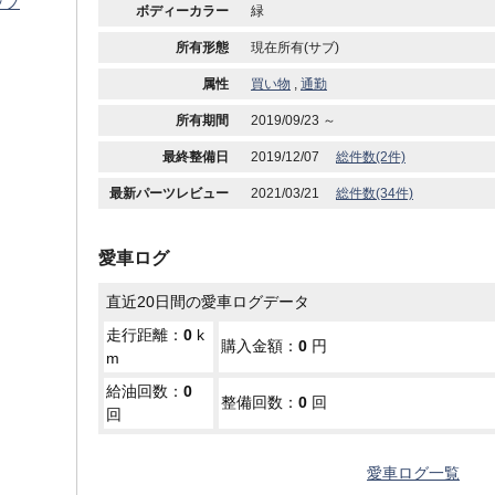
ップ
ボディーカラー
緑
所有形態
現在所有(サブ)
属性
買い物
,
通勤
所有期間
2019/09/23 ～
最終整備日
2019/12/07
総件数(2件)
最新パーツレビュー
2021/03/21
総件数(34件)
愛車ログ
直近20日間の愛車ログデータ
走行距離：
0
k
購入金額：
0
円
m
給油回数：
0
整備回数：
0
回
回
愛車ログ一覧