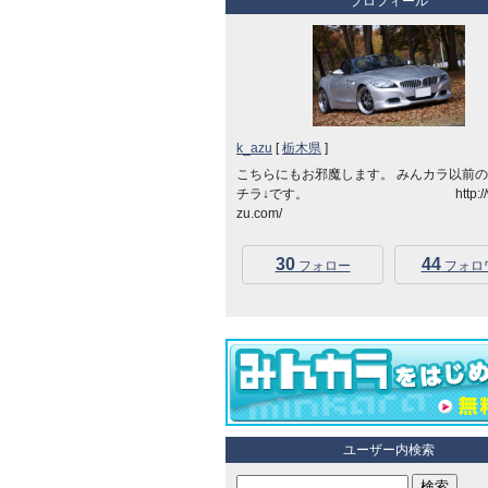
プロフィール
k_azu
[
栃木県
]
こちらにもお邪魔します。 みんカラ以前
チラ↓です。 http://www
zu.com/
30
44
フォロー
フォロ
ユーザー内検索