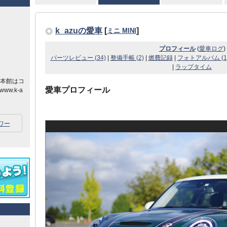
k_azuの愛車
[
]
ミニ MINI
プロフィール
(
愛車ログ
)
パーツレビュー (34)
|
整備手帳 (2)
|
燃費記録
|
フォトアルバム (1
|
ラップタイム
の本館はコ
愛車プロフィール
.k-a
ワー