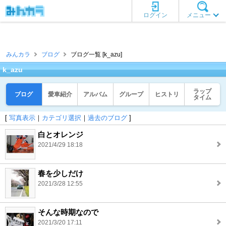
ログイン
メニュー
みんカラ
ブログ
ブログ一覧 [k_azu]
k_azu
ラップ
ブログ
愛車紹介
アルバム
グループ
ヒストリ
タイム
[
写真表示
｜
カテゴリ選択
｜
過去のブログ
]
白とオレンジ
2021/4/29 18:18
春を少しだけ
2021/3/28 12:55
そんな時期なので
2021/3/20 17:11