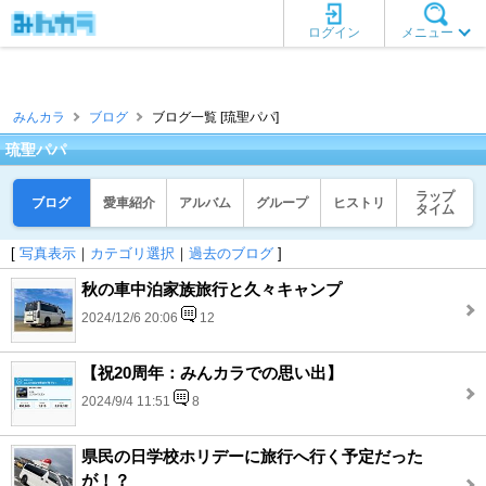
ログイン
メニュー
みんカラ
ブログ
ブログ一覧 [琉聖パパ]
琉聖パパ
ラップ
ブログ
愛車紹介
アルバム
グループ
ヒストリ
タイム
[
写真表示
｜
カテゴリ選択
｜
過去のブログ
]
秋の車中泊家族旅行と久々キャンプ
2024/12/6 20:06
12
【祝20周年：みんカラでの思い出】
2024/9/4 11:51
8
県民の日学校ホリデーに旅行へ行く予定だった
が！？