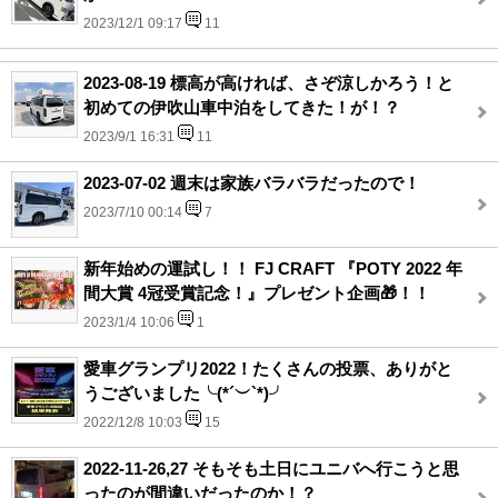
2023/12/1 09:17
11
2023-08-19 標高が高ければ、さぞ涼しかろう！と
初めての伊吹山車中泊をしてきた！が！？
2023/9/1 16:31
11
2023-07-02 週末は家族バラバラだったので！
2023/7/10 00:14
7
新年始めの運試し！！ FJ CRAFT 『POTY 2022 年
間大賞 4冠受賞記念！』プレゼント企画🎁！！
2023/1/4 10:06
1
愛車グランプリ2022！たくさんの投票、ありがと
うございました╰(*´︶`*)╯
2022/12/8 10:03
15
2022-11-26,27 そもそも土日にユニバへ行こうと思
ったのが間違いだったのか！？