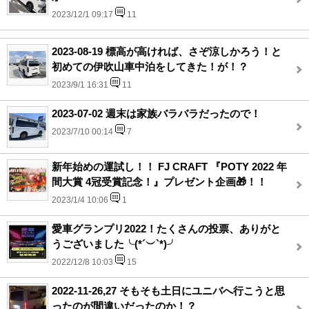
2023/12/1 09:17
11
2023-08-19 標高が高ければ、さぞ涼しかろう！と
初めての伊吹山車中泊をしてきた！が！？
2023/9/1 16:31
11
2023-07-02 週末は家族バラバラだったので！
2023/7/10 00:14
7
新年始めの運試し！！ FJ CRAFT 『POTY 2022 年
間大賞 4冠受賞記念！』プレゼント企画🎁！！
2023/1/4 10:06
1
愛車グランプリ2022！たくさんの投票、ありがと
うございました╰(*´︶`*)╯
2022/12/8 10:03
15
2022-11-26,27 そもそも土日にユニバへ行こうと思
ったのが間違いだったのか！？