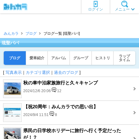
ログイン
メニュー
みんカラ
ブログ
ブログ一覧 [琉聖パパ]
琉聖パパ
ラップ
ブログ
愛車紹介
アルバム
グループ
ヒストリ
タイム
[
写真表示
｜
カテゴリ選択
｜
過去のブログ
]
秋の車中泊家族旅行と久々キャンプ
2024/12/6 20:06
12
【祝20周年：みんカラでの思い出】
2024/9/4 11:51
8
県民の日学校ホリデーに旅行へ行く予定だった
が！？