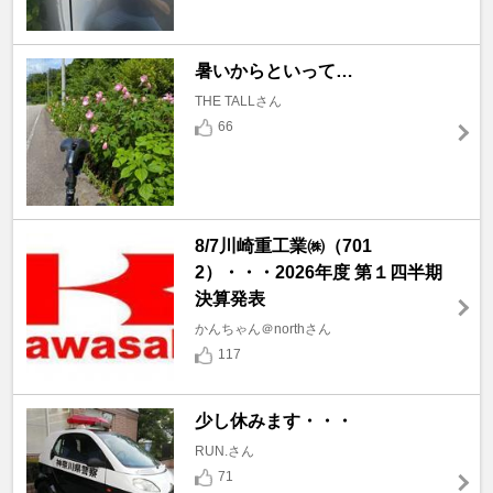
暑いからといって…
THE TALLさん
66
8/7川崎重工業㈱（701
2）・・・2026年度 第１四半期
決算発表
かんちゃん＠northさん
117
少し休みます・・・
RUN.さん
71