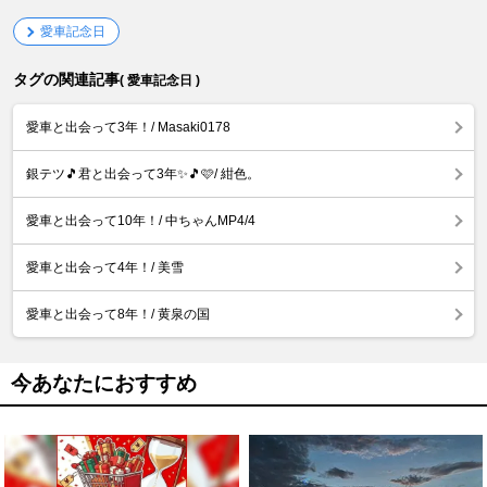
愛車記念日
タグの関連記事
( 愛車記念日 )
愛車と出会って3年！/ Masaki0178
銀テツ🎵君と出会って3年✨️🎵🩷/ 紺色。
愛車と出会って10年！/ 中ちゃんMP4/4
愛車と出会って4年！/ 美雪
愛車と出会って8年！/ 黄泉の国
今あなたにおすすめ