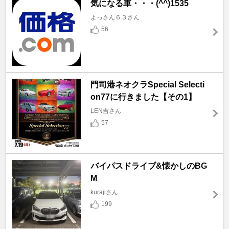
気になる車・・・(^^)1535
よっさん６３さん
56
門司港ネオクラSpecial Selecti
on77に行きました【その1】
LEN吉さん
57
バイパスドライブ&懐かしのBG
M
kurajiさん
199