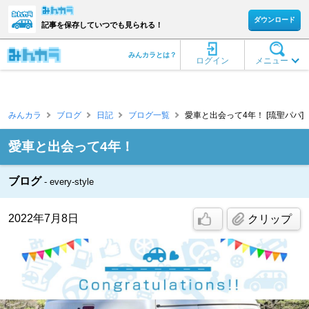
ダウンロード
記事を保存していつでも見られる！
みんカラとは？
ログイン
メニュー
みんカラ
ブログ
日記
ブログ一覧
愛車と出会って4年！ [琉聖パパ]
愛車と出会って4年！
ブログ
every-style
2022年7月8日
クリップ