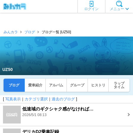
ログイン
メニュー
みんカラ
ブログ
ブログ一覧 [UZ50]
UZ50
ラップ
ブログ
愛車紹介
アルバム
グループ
ヒストリ
タイム
[
写真表示
｜
カテゴリ選択
｜
過去のブログ
]
低速域のギクシャク感がなければ…
2026/5/1 08:13
デリカD2乗車記録