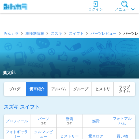
ログイン
メニュー
みんカラ
車種別情報
スズキ
スイフト
パーツレビュー
パーツレ
凛太郎
ラップ
ブログ
愛車紹介
アルバム
グループ
ヒストリ
タイム
スズキ スイフト
フォトアル
パーツ
整備
プロフィール
燃費
バム
(14)
(24)
フォトギャラ
クルマレビ
ヒストリー
愛車ログ
買い物
リー
ュー