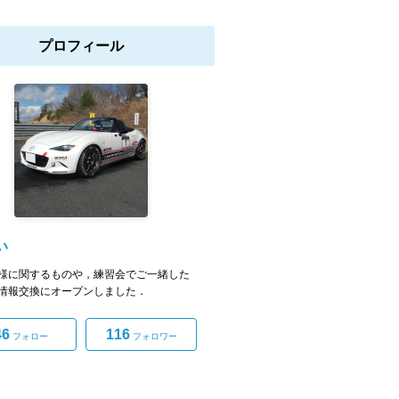
プロフィール
い
様に関するものや，練習会でご一緒した
情報交換にオープンしました．
46
116
フォロー
フォロワー