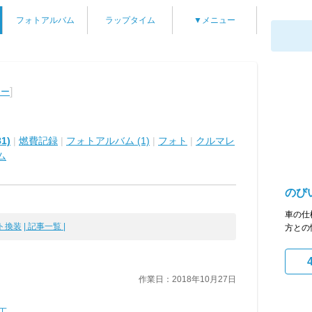
フォトアルバム
ラップタイム
▼メニュー
]
ター
1)
|
燃費記録
|
フォトアルバム (1)
|
フォト
|
クルマレ
ム
のび
車の仕
ト換装
| 記事一覧 |
方との
作業日：2018年10月27日