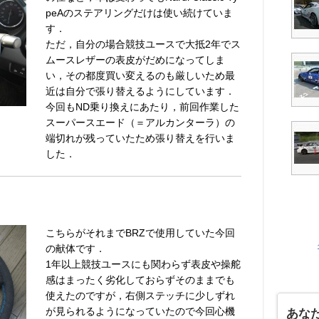
peAのステアリングだけは使い続けていま
す．
ただ，自分の場合競技ユースで大抵2年でス
ムースレザーの表皮がだめになってしま
い，その都度買い変えるのも厳しいため最
近は自分で張り替えるようにしています．
今回もND乗り換えにあたり，前回作業した
スーパースエード（＝アルカンターラ）の
端切れが残っていたため張り替えを行いま
した．
こちらがそれまでBRZで使用していた今回
の献体です．
1年以上競技ユースにも関わらず表皮や操舵
感はまったく劣化しておらずそのままでも
使えたのですが，右側ステッチに少しずれ
が見られるようになっていたので今回心機
あな