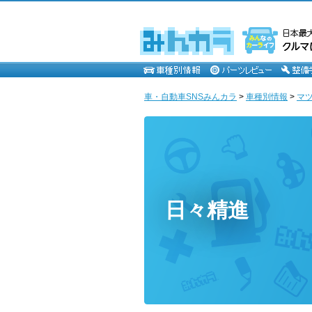
車・自動車SNSみんカラ
>
車種別情報
>
マ
日々精進