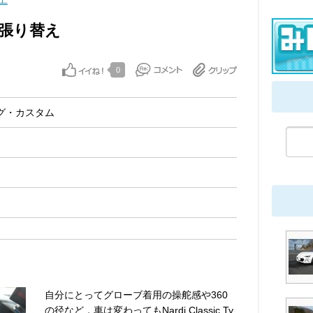
工
グ張り替え
0
グ・カスタム
自分にとってグローブ着用の操舵感や360
の径など，車は変わってもNardi Classic Ty