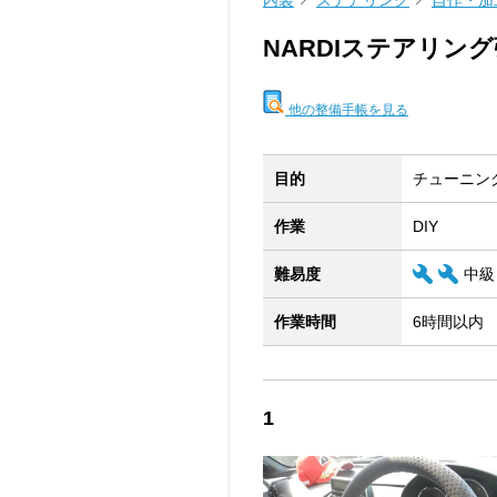
内装
ステアリング
自作・加
NARDIステアリン
他の整備手帳を見る
目的
チューニン
作業
DIY
難易度
中級
作業時間
6時間以内
1