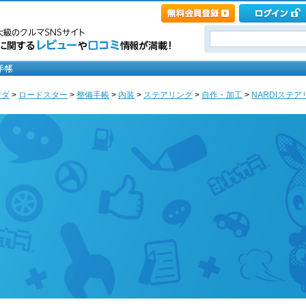
ツダ
>
ロードスター
>
整備手帳
>
内装
>
ステアリング
>
自作・加工
>
NARDIステア