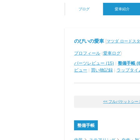
ブログ
愛車紹介
のびいの愛車
[
マツダ ロードス
プロフィール
(
愛車ログ
)
パーツレビュー (15)
|
整備手帳 (8
ビュー
|
買い物記録
|
ラップタイ
<< フルバケットシー
整備手帳