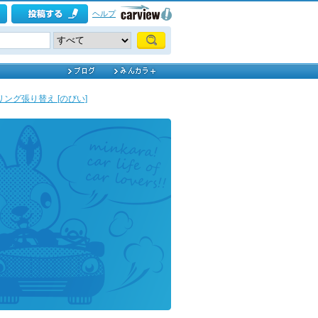
ヘルプ
リング張り替え [のびい]