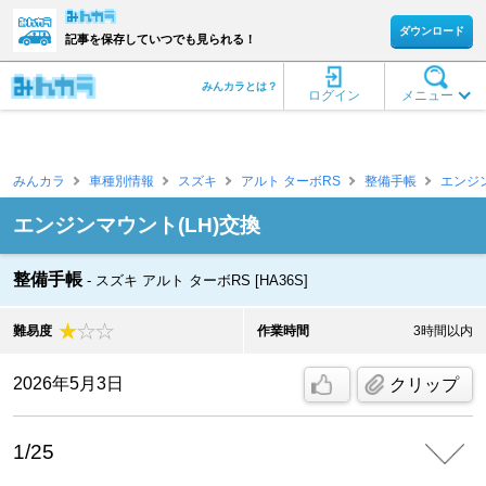
ダウンロード
記事を保存していつでも見られる！
みんカラとは？
ログイン
メニュー
みんカラ
車種別情報
スズキ
アルト ターボRS
整備手帳
エンジ
エンジンマウント(LH)交換
整備手帳
スズキ アルト ターボRS [HA36S]
難易度
作業時間
3時間以内
2026年5月3日
クリップ
1/25