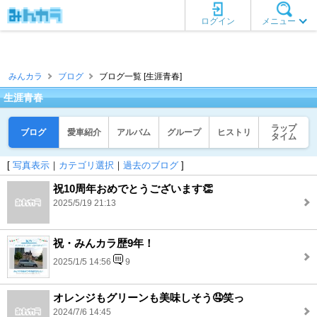
ログイン
メニュー
みんカラ
ブログ
ブログ一覧 [生涯青春]
生涯青春
ラップ
ブログ
愛車紹介
アルバム
グループ
ヒストリ
タイム
[
写真表示
｜
カテゴリ選択
｜
過去のブログ
]
祝10周年おめでとうございます👏
2025/5/19 21:13
祝・みんカラ歴9年！
2025/1/5 14:56
9
オレンジもグリーンも美味しそう🤤笑っ
2024/7/6 14:45