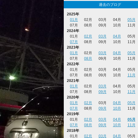
過去のブログ
2025年
01月
02月
03月
04月
05月
07月
08月
09月
10月
11月
2024年
01月
02月
03月
04月
05月
07月
08月
09月
10月
11月
2023年
01月
02月
03月
04月
05月
07月
08月
09月
10月
11月
2022年
01月
02月
03月
04月
05月
07月
08月
09月
10月
11月
2021年
01月
02月
03月
04月
05月
07月
08月
09月
10月
11月
2020年
01月
02月
03月
04月
05月
07月
08月
09月
10月
11月
2019年
01月
02月
03月
04月
05月
07月
08月
09月
10月
11月
2018年
01月
02月
03月
04月
05月