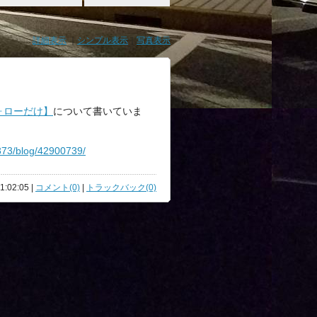
詳細表示
｜
シンプル表示
｜
写真表示
ォローだけ】
について書いていま
1373/blog/42900739/
1:02:05 |
コメント(0)
|
トラックバック(0)