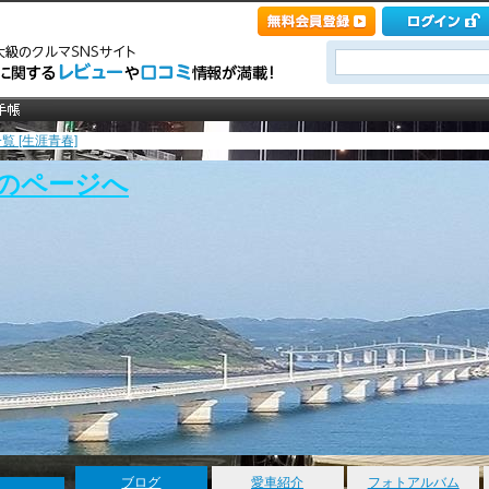
覧 [生涯青春]
春のページへ
ブログ
愛車紹介
フォトアルバム