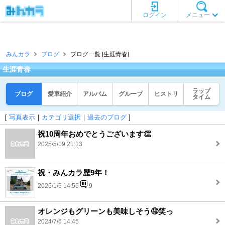
ログイン
メニュー
みんカラ
ブログ
ブログ一覧 [生涯青春]
生涯青春
ラップ
ブログ
愛車紹介
アルバム
グループ
ヒストリ
タイム
[
写真表示
｜
カテゴリ選択
｜
過去のブログ
]
祝10周年おめでとうございます👏
2025/5/19 21:13
祝・みんカラ歴9年！
2025/1/5 14:56
9
オレンジもグリーンも美味しそう🤤笑っ
2024/7/6 14:45