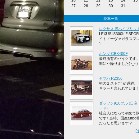
20
21
22
23
24
25
27
28
29
30
31
愛車一覧
レクサス ISハイブリッ
LEXUS IS300h’F SP
イトノーヴァガラスフレー
1 ...
ホンダ CBX400F
最終所有のバイクです。
期に‥降りました(>_<)
ヤマハ RZ350
初の２スト(^^)v 通称
キラーと言われていました
ダッツン910ブル (日産
ード)
社会人になって初めて
です♪ 当時、国産turb
だったと思います？ ...
[