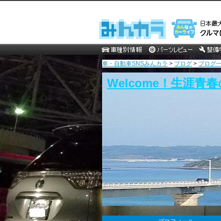
車・自動車SNSみんカラ
>
ブログ
>
ブログ一
Welcome！生涯青