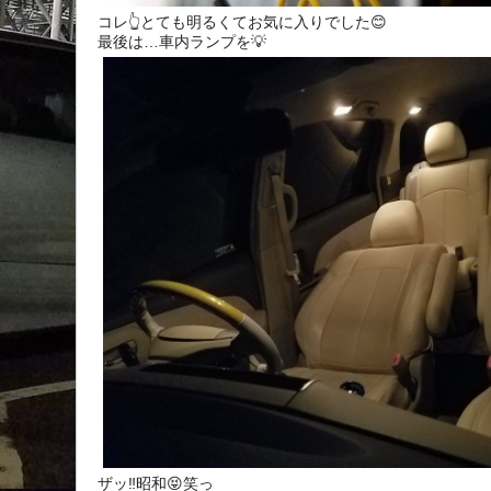
コレ👆とても明るくてお気に入りでした😊
最後は…車内ランプを💡
ザッ‼️昭和😝笑っ