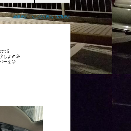
詳細表示
｜
シンプル表示
｜
写真表示
で⁉️
しよ💕😘
バーを😉