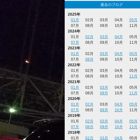
過去のブログ
2025年
01月
02月
03月
04月
05月
07月
08月
09月
10月
11月
2024年
01月
02月
03月
04月
05月
07月
08月
09月
10月
11月
2023年
01月
02月
03月
04月
05月
07月
08月
09月
10月
11月
2022年
01月
02月
03月
04月
05月
07月
08月
09月
10月
11月
2021年
01月
02月
03月
04月
05月
07月
08月
09月
10月
11月
2020年
01月
02月
03月
04月
05月
07月
08月
09月
10月
11月
2019年
01月
02月
03月
04月
05月
07月
08月
09月
10月
11月
2018年
01月
02月
03月
04月
05月