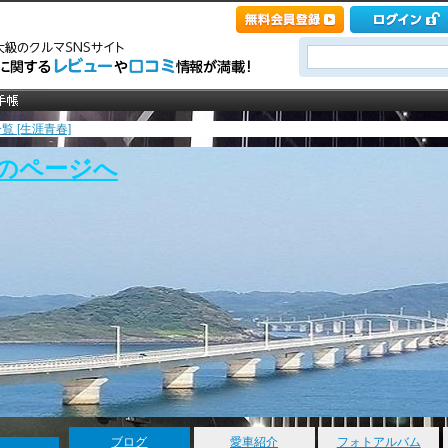
覧 [生涯青春]
春のページへ
ブログ
愛車紹介
フォトアルバム