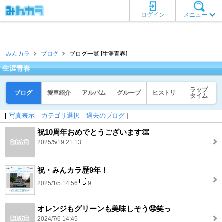
ログイン
メニュー
みんカラ
ブログ
ブログ一覧 [生涯青春]
生涯青春
ラップ
ブログ
愛車紹介
アルバム
グループ
ヒストリ
タイム
[
写真表示
｜
カテゴリ選択
｜
過去のブログ
]
祝10周年おめでとうございます👏
2025/5/19 21:13
祝・みんカラ歴9年！
2025/1/5 14:56
9
オレンジもグリーンも美味しそう🤤笑っ
2024/7/6 14:45