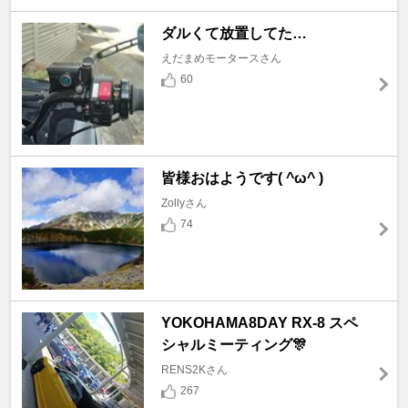
ダルくて放置してた…
えだまめモータースさん
60
皆様おはようです( ^ω^ )
Zollyさん
74
YOKOHAMA8DAY RX-8 スペ
シャルミーティング🎊
RENS2Kさん
267