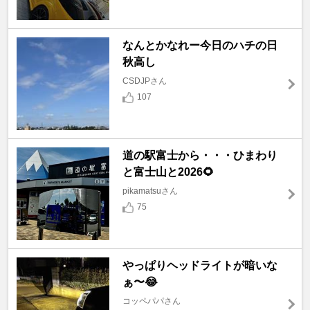
なんとかなれー今日のハチの日
秋高し
CSDJPさん
107
道の駅富士から・・・ひまわり
と富士山と2026🌻
pikamatsuさん
75
やっぱりヘッドライトが暗いな
ぁ〜😂
コッペパパさん