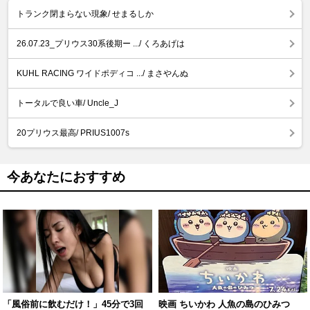
トランク閉まらない現象/ せまるしか
26.07.23_プリウス30系後期ー .../ くろあげは
KUHL RACING ワイドポディコ .../ まさやんぬ
トータルで良い車/ Uncle_J
20プリウス最高/ PRIUS1007s
今あなたにおすすめ
「風俗前に飲むだけ！」45分で3回
映画 ちいかわ 人魚の島のひみつ