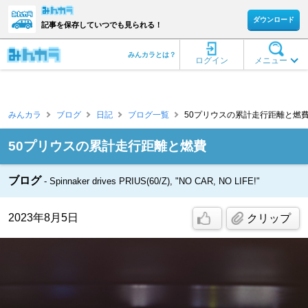
ダウンロード
記事を保存していつでも見られる！
みんカラとは？
ログイン
メニュー
みんカラ
ブログ
日記
ブログ一覧
50プリウスの累計走行距離と燃費 [Sp
50プリウスの累計走行距離と燃費
ブログ
Spinnaker drives PRIUS(60/Z), "NO CAR, NO LIFE!"
2023年8月5日
クリップ