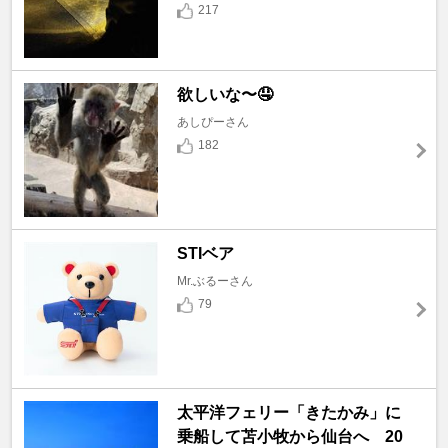
217
欲しいな〜🤤
あしぴーさん
182
STIベア
Mr.ぶるーさん
79
太平洋フェリー「きたかみ」に
乗船して苫小牧から仙台へ 20