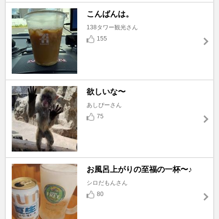
こんばんは。
138タワー観光さん
155
欲しいな〜
あしぴーさん
75
お風呂上がりの至福の一杯〜♪
シロだもんさん
80