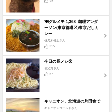
55
🍽️グルメモ-1,368- 咖哩アンダ
ーソン(東京都港区)東京だしカ
レー
桃乃木權士さん
315
今日の昼メシ😙
伯父貴さん
57
キャニオン、北海道の片田舎で
キャニオンゴールドさん