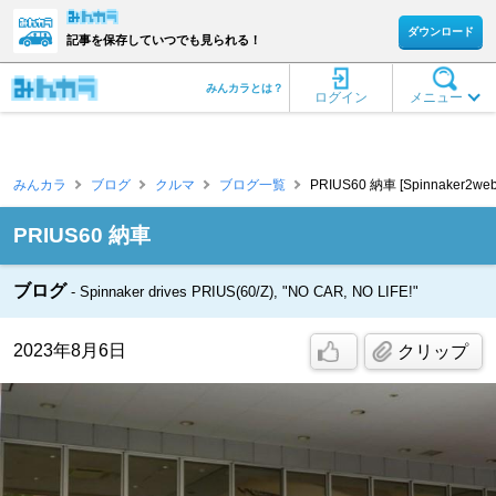
ダウンロード
記事を保存していつでも見られる！
みんカラとは？
ログイン
メニュー
みんカラ
ブログ
クルマ
ブログ一覧
PRIUS60 納車 [Spinnaker2web
PRIUS60 納車
ブログ
Spinnaker drives PRIUS(60/Z), "NO CAR, NO LIFE!"
2023年8月6日
クリップ