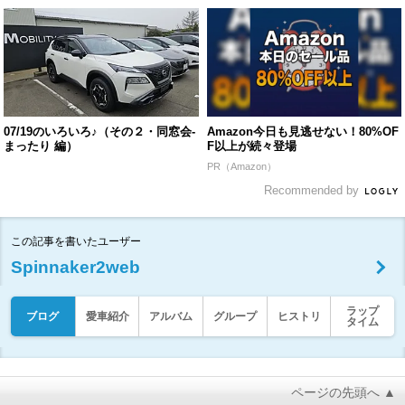
07/19のいろいろ♪（その２・同窓会-
Amazon今日も見逃せない！80%OF
まったり 編）
F以上が続々登場
PR（Amazon）
Recommended by
この記事を書いたユーザー
Spinnaker2web
ラップ
ブログ
愛車紹介
アルバム
グループ
ヒストリ
タイム
ページの先頭へ ▲