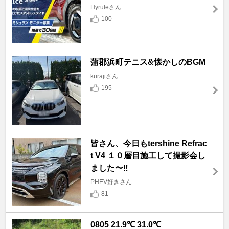
Hyruleさん
100
蒲郡浜町テニス&懐かしのBGM
kurajiさん
195
皆さん、今日もtershine Refrac
t V4 １０層目施工して撮影会し
ました〜‼️
PHEV好きさん
81
0805 21.9℃ 31.0℃