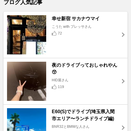
ブログ人気記事
幸せ新宿 サカナウマイ
こうた with プレッサさん
72
夜のドライブっておしゃれやん
😙
HID屋さん
119
E60(S)でドライブ(埼玉県入間
市エリア〜ランチドライブ編)
BNR32とBMWな人さん