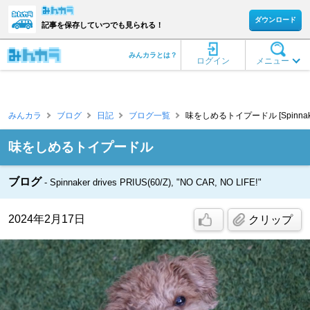
ダウンロード
記事を保存していつでも見られる！
みんカラとは？
ログイン
メニュー
みんカラ
ブログ
日記
ブログ一覧
味をしめるトイプードル [Spinnake
味をしめるトイプードル
ブログ
Spinnaker drives PRIUS(60/Z), "NO CAR, NO LIFE!"
2024年2月17日
クリップ