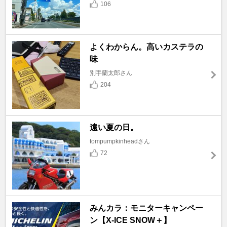
106
よくわからん。高いカステラの
味
別手蘭太郎さん
204
遠い夏の日。
tompumpkinheadさん
72
みんカラ：モニターキャンペー
ン【X-ICE SNOW＋】