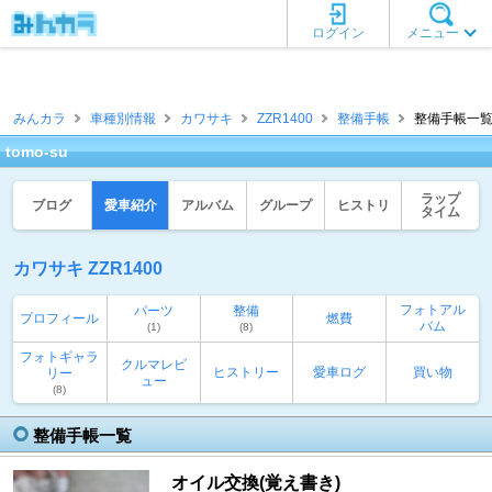
ログイン
メニュー
みんカラ
車種別情報
カワサキ
ZZR1400
整備手帳
整備手帳一覧 [t
tomo-su
ラップ
ブログ
愛車紹介
アルバム
グループ
ヒストリ
タイム
カワサキ ZZR1400
フォトアル
パーツ
整備
プロフィール
燃費
バム
(1)
(8)
フォトギャラ
クルマレビ
ヒストリー
愛車ログ
買い物
リー
ュー
(8)
整備手帳一覧
オイル交換(覚え書き)